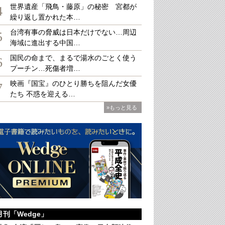
世界遺産「飛鳥・藤原」の秘密 宮都が
4
繰り返し置かれた本…
台湾有事の脅威は日本だけでない…周辺
5
海域に進出する中国…
国民の命まで、まるで湯水のごとく使う
6
プーチン…死傷者増…
映画『国宝』のひとり勝ちを阻んだ女優
7
たち 不惑を迎える…
»もっと見る
月刊「Wedge」