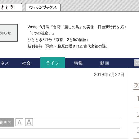
Wedge8月号『台湾「麗しの島」の実像 日台新時代を拓く
知らせ
「3つの視座」』
ひととき8月号『京都 2と5の物語』
新刊書籍『飛鳥・藤原に隠された古代宮都の謎』
ジネス
社会
特集
動画
ライフ
2019年7月22日
ン
刷画面