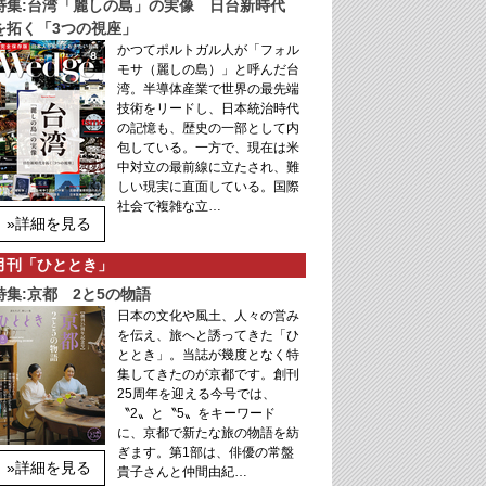
特集:台湾「麗しの島」の実像 日台新時代
を拓く「3つの視座」
かつてポルトガル人が「フォル
モサ（麗しの島）」と呼んだ台
湾。半導体産業で世界の最先端
技術をリードし、日本統治時代
の記憶も、歴史の一部として内
包している。一方で、現在は米
中対立の最前線に立たされ、難
しい現実に直面している。国際
社会で複雑な立…
»詳細を見る
月刊「ひととき」
特集:京都 2と5の物語
日本の文化や風土、人々の営み
を伝え、旅へと誘ってきた「ひ
ととき」。当誌が幾度となく特
集してきたのが京都です。創刊
25周年を迎える今号では、
〝2〟と〝5〟をキーワード
に、京都で新たな旅の物語を紡
ぎます。第1部は、俳優の常盤
»詳細を見る
貴子さんと仲間由紀…