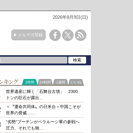
2026年8月9日(日)
メルマガ登録
ラ
1時間
24時間
1週間
いいね
キング
世界遺産に輝く「石舞台古墳」 2300
1
トンの巨石が露出…
＜〝運命共同体〟の日米台＞中国こそが
2
世界の脅威....…
“劣勢”プーチンがベラルーシ軍の参戦へ
3
圧力、それでも独…