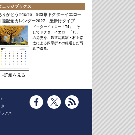
ウェッジブックス
ありがとうT4&T5 923形ドクターイエロー
引退記念カレンダー2027 壁掛けタイプ
ドクターイエロー「T4」、そ
してドクターイエロー「T5」
の勇姿を、鉄道写真家・村上悠
太による四季折々の厳選した写
真で綴る。
»詳細を見る
e
とき
ブックス