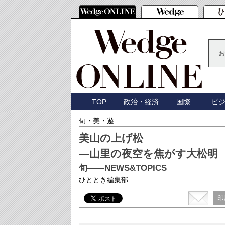
お
TOP
政治・経済
国際
ビ
旬・美・遊
美山の上げ松
―山里の夜空を焦がす大松明
旬――NEWS&TOPICS
ひととき編集部
印