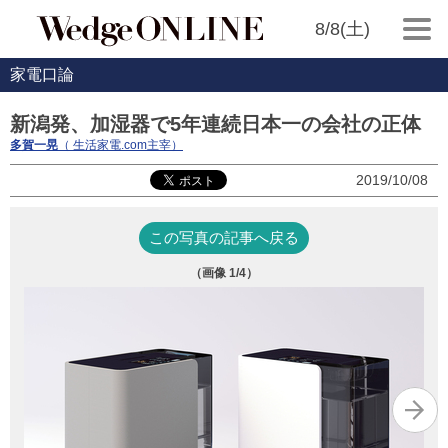
8/8(土)
家電口論
新潟発、加湿器で5年連続日本一の会社の正体
多賀一晃
（ 生活家電.com主宰）
2019/10/08
この写真の記事へ戻る
（画像
1
/4）