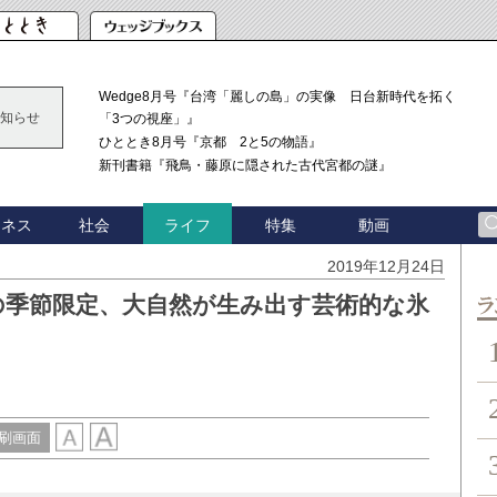
Wedge8月号『台湾「麗しの島」の実像 日台新時代を拓く
知らせ
「3つの視座」』
ひととき8月号『京都 2と5の物語』
新刊書籍『飛鳥・藤原に隠された古代宮都の謎』
ジネス
社会
特集
動画
ライフ
2019年12月24日
の季節限定、大自然が生み出す芸術的な氷
ン
刷画面