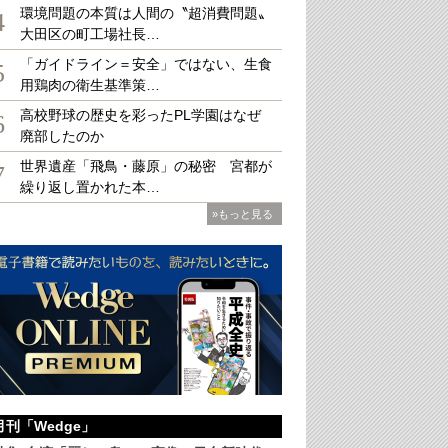
環境問題の本質は人間の〝超消費問題〟
4
大田区の町工場社長…
「ガイドライン＝安全」ではない、生食
5
用鶏肉の衛生基準策…
高校野球の歴史を彩ったPL学園はなぜ
6
廃部したのか
世界遺産「飛鳥・藤原」の秘密 宮都が
7
繰り返し置かれた本…
»もっと見る
月刊「Wedge」