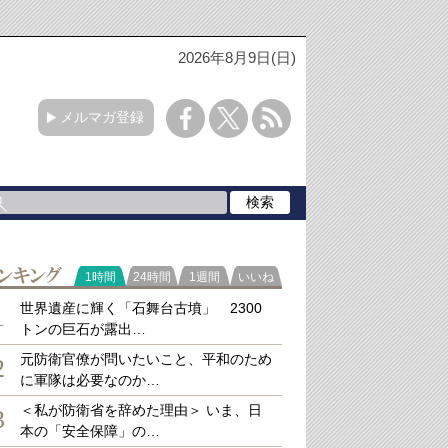
2026年8月9日(日)
メルマガ登録
ラ
1時間
24時間
1週間
いいね
キング
世界遺産に輝く「石舞台古墳」 2300
1
トンの巨石が露出…
元防衛官僚が問いたいこと、平和のため
2
に軍隊は必要なのか…
＜私が防衛省を辞めた理由＞ いま、日
3
本の「安全保障」の…