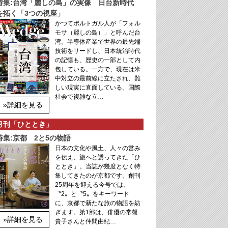
特集:台湾「麗しの島」の実像 日台新時代
を拓く「3つの視座」
かつてポルトガル人が「フォル
モサ（麗しの島）」と呼んだ台
湾。半導体産業で世界の最先端
技術をリードし、日本統治時代
の記憶も、歴史の一部として内
包している。一方で、現在は米
中対立の最前線に立たされ、難
しい現実に直面している。国際
社会で複雑な立…
»詳細を見る
月刊「ひととき」
特集:京都 2と5の物語
日本の文化や風土、人々の営み
を伝え、旅へと誘ってきた「ひ
ととき」。当誌が幾度となく特
集してきたのが京都です。創刊
25周年を迎える今号では、
〝2〟と〝5〟をキーワード
に、京都で新たな旅の物語を紡
ぎます。第1部は、俳優の常盤
»詳細を見る
貴子さんと仲間由紀…