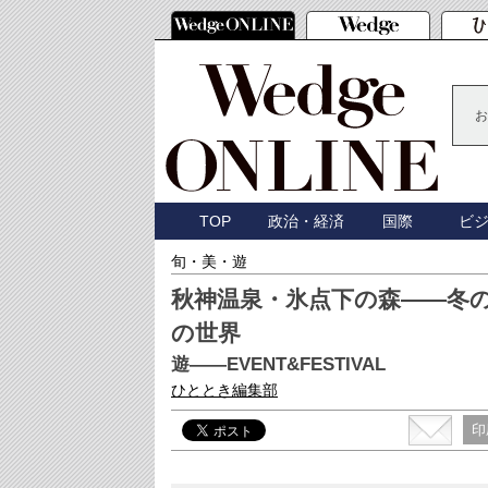
お
TOP
政治・経済
国際
ビ
旬・美・遊
秋神温泉・氷点下の森――冬
の世界
遊――EVENT&FESTIVAL
ひととき編集部
印