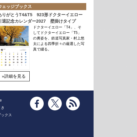
ウェッジブックス
ありがとうT4&T5 923形ドクターイエロー
引退記念カレンダー2027 壁掛けタイプ
ドクターイエロー「T4」、そ
してドクターイエロー「T5」
の勇姿を、鉄道写真家・村上悠
太による四季折々の厳選した写
真で綴る。
»詳細を見る
e
とき
ブックス