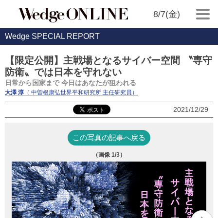
8/7(金)
Wedge SPECIAL REPORT
【限定公開】主戦場となるサイバー空間 〝専守
防衛〟では日本を守れない
日常から国家まで 今日はあなたが狙われる
大澤 淳
（ 中曽根康弘世界平和研究所 主任研究員）
2021/12/29
この写真の記事へ戻る
（画像
1
/3）
写