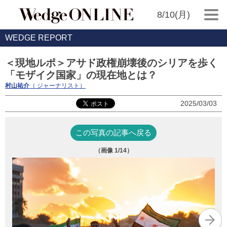
8/10(月)
WEDGE REPORT
＜現地ルポ＞アサド政権崩壊後のシリアを歩く
「モザイク国家」の現在地とは？
村山祐介
（ ジャーナリスト）
2025/03/03
この写真の記事へ戻る
（画像
1
/14）
ア
ス