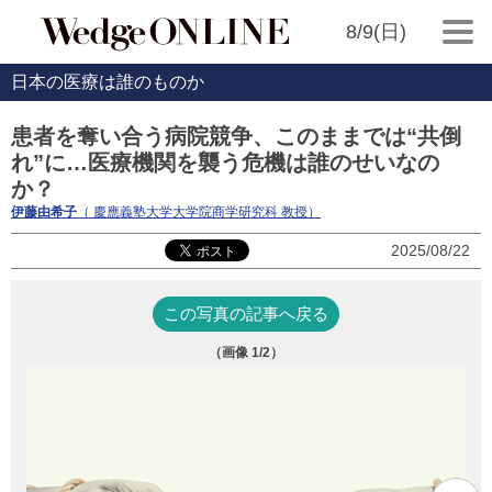
8/9(日)
日本の医療は誰のものか
患者を奪い合う病院競争、このままでは“共倒
れ”に…医療機関を襲う危機は誰のせいなの
か？
伊藤由希子
（ 慶應義塾大学大学院商学研究科 教授）
2025/08/22
この写真の記事へ戻る
（画像
1
/2）
写