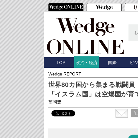
お
TOP
国際
ビ
政治・経済
Wedge REPORT
世界80カ国から集まる戦闘員
「イスラム国」は空爆国が育
髙岡豊
印