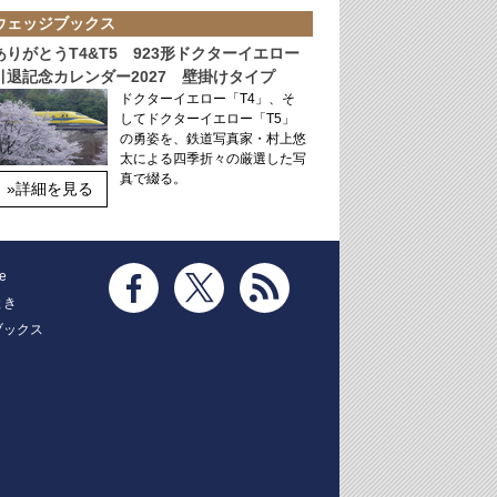
ウェッジブックス
ありがとうT4&T5 923形ドクターイエロー
引退記念カレンダー2027 壁掛けタイプ
ドクターイエロー「T4」、そ
してドクターイエロー「T5」
の勇姿を、鉄道写真家・村上悠
太による四季折々の厳選した写
真で綴る。
»詳細を見る
e
とき
ブックス