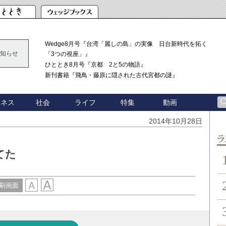
Wedge8月号『台湾「麗しの島」の実像 日台新時代を拓く
知らせ
「3つの視座」』
ひととき8月号『京都 2と5の物語』
新刊書籍『飛鳥・藤原に隠された古代宮都の謎』
ジネス
社会
ライフ
特集
動画
2014年10月28日
ン
てた
刷画面