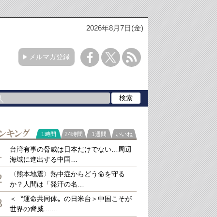
2026年8月7日(金)
メルマガ登録
ラ
1時間
24時間
1週間
いいね
キング
台湾有事の脅威は日本だけでない…周辺
1
海域に進出する中国…
〈熊本地震〉熱中症からどう命を守る
2
か？人間は「発汗の名…
＜〝運命共同体〟の日米台＞中国こそが
3
世界の脅威....…