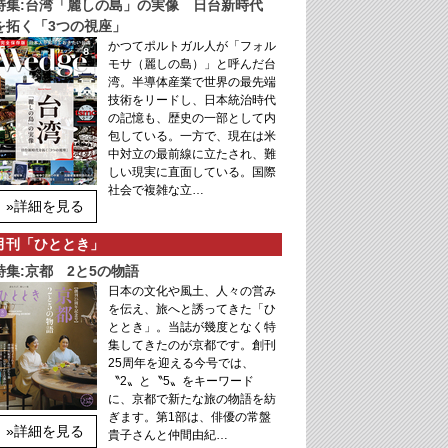
特集:台湾「麗しの島」の実像 日台新時代
を拓く「3つの視座」
かつてポルトガル人が「フォル
モサ（麗しの島）」と呼んだ台
湾。半導体産業で世界の最先端
技術をリードし、日本統治時代
の記憶も、歴史の一部として内
包している。一方で、現在は米
中対立の最前線に立たされ、難
しい現実に直面している。国際
社会で複雑な立…
»詳細を見る
月刊「ひととき」
特集:京都 2と5の物語
日本の文化や風土、人々の営み
を伝え、旅へと誘ってきた「ひ
ととき」。当誌が幾度となく特
集してきたのが京都です。創刊
25周年を迎える今号では、
〝2〟と〝5〟をキーワード
に、京都で新たな旅の物語を紡
ぎます。第1部は、俳優の常盤
»詳細を見る
貴子さんと仲間由紀…