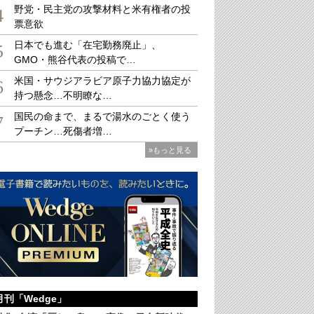
野党・民主党の攻撃材料と米有権者の投
4
票意欲
日本でも進む「在宅勤務廃止」、
5
GMO・熊谷代表の投稿で…
米国・サウジアラビア原子力協力協定が
6
持つ懸念…不明瞭な…
国民の命まで、まるで湯水のごとく使う
7
プーチン…死傷者増…
»もっと見る
月刊「Wedge」