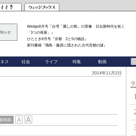
Wedge8月号『台湾「麗しの島」の実像 日台新時代を拓く
知らせ
「3つの視座」』
ひととき8月号『京都 2と5の物語』
新刊書籍『飛鳥・藤原に隠された古代宮都の謎』
ジネス
社会
ライフ
特集
動画
2014年11月2日
ン
刷画面