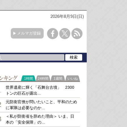
2026年8月9日(日)
メルマガ登録
ラ
1時間
24時間
1週間
いいね
キング
世界遺産に輝く「石舞台古墳」 2300
1
トンの巨石が露出…
元防衛官僚が問いたいこと、平和のため
2
に軍隊は必要なのか…
＜私が防衛省を辞めた理由＞ いま、日
3
本の「安全保障」の…