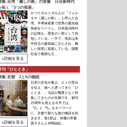
特集:台湾「麗しの島」の実像 日台新時代
を拓く「3つの視座」
かつてポルトガル人が「フォル
モサ（麗しの島）」と呼んだ台
湾。半導体産業で世界の最先端
技術をリードし、日本統治時代
の記憶も、歴史の一部として内
包している。一方で、現在は米
中対立の最前線に立たされ、難
しい現実に直面している。国際
社会で複雑な立…
»詳細を見る
月刊「ひととき」
特集:京都 2と5の物語
日本の文化や風土、人々の営み
を伝え、旅へと誘ってきた「ひ
ととき」。当誌が幾度となく特
集してきたのが京都です。創刊
25周年を迎える今号では、
〝2〟と〝5〟をキーワード
に、京都で新たな旅の物語を紡
ぎます。第1部は、俳優の常盤
»詳細を見る
貴子さんと仲間由紀…