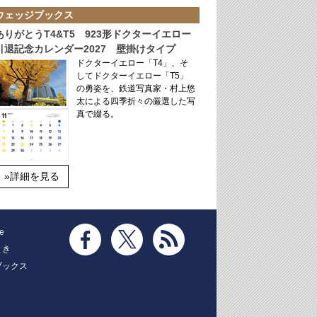
ウェッジブックス
ありがとうT4&T5 923形ドクターイエロー
引退記念カレンダー2027 壁掛けタイプ
ドクターイエロー「T4」、そ
してドクターイエロー「T5」
の勇姿を、鉄道写真家・村上悠
太による四季折々の厳選した写
真で綴る。
»詳細を見る
e
とき
ブックス