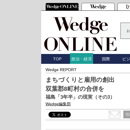
お
TOP
国際
ビ
政治・経済
Wedge REPORT
まちづくりと雇用の創出
双葉郡8町村の合併を
福島「3年半」の現実（その3）
Wedge編集部
印