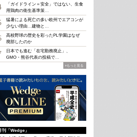
「ガイドライン＝安全」ではない、生食
4
用鶏肉の衛生基準策…
猛暑による死亡の多い欧州でエアコンが
5
少ない理由…建物と…
高校野球の歴史を彩ったPL学園はなぜ
6
廃部したのか
日本でも進む「在宅勤務廃止」、
7
GMO・熊谷代表の投稿で…
»もっと見る
月刊「Wedge」