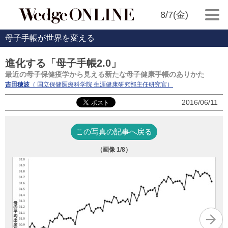
8/7(金)
母子手帳が世界を変える
進化する「母子手帳2.0」
最近の母子保健疫学から見える新たな母子健康手帳のありかた
吉田穂波
（ 国立保健医療科学院 生涯健康研究部主任研究官）
2016/06/11
この写真の記事へ戻る
（画像
1
/8）