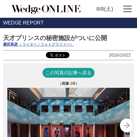
8/8(土)
WEDGE REPORT
天才プリンスの秘密施設がついに公開
桑田英彦
（ ライター／フォトグラファー）
2016/10/22
この写真の記事へ戻る
（画像
1
/8）
右
者