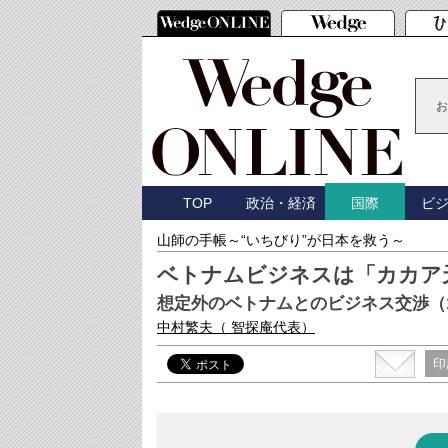
お
TOP
政治・経済
ビ
国際
山師の手帳～“いちびり”が日本を救う～
ベトナムビジネスは「カカア
想定外のベトナムとのビジネス交渉（
中村繁夫
（ 智探庵代表）
印