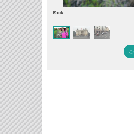
iStock
こ