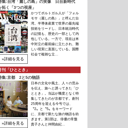
特集:台湾「麗しの島」の実像 日台新時代
を拓く「3つの視座」
かつてポルトガル人が「フォル
モサ（麗しの島）」と呼んだ台
湾。半導体産業で世界の最先端
技術をリードし、日本統治時代
の記憶も、歴史の一部として内
包している。一方で、現在は米
中対立の最前線に立たされ、難
しい現実に直面している。国際
社会で複雑な立…
»詳細を見る
月刊「ひととき」
特集:京都 2と5の物語
日本の文化や風土、人々の営み
を伝え、旅へと誘ってきた「ひ
ととき」。当誌が幾度となく特
集してきたのが京都です。創刊
25周年を迎える今号では、
〝2〟と〝5〟をキーワード
に、京都で新たな旅の物語を紡
ぎます。第1部は、俳優の常盤
»詳細を見る
貴子さんと仲間由紀…