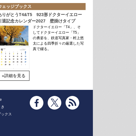
ウェッジブックス
ありがとうT4&T5 923形ドクターイエロー
引退記念カレンダー2027 壁掛けタイプ
ドクターイエロー「T4」、そ
してドクターイエロー「T5」
の勇姿を、鉄道写真家・村上悠
太による四季折々の厳選した写
真で綴る。
»詳細を見る
e
とき
ブックス