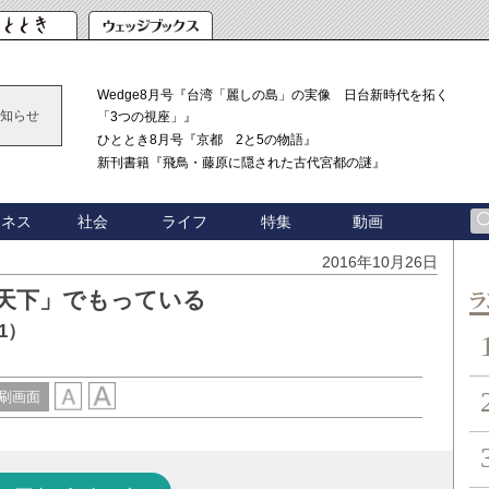
Wedge8月号『台湾「麗しの島」の実像 日台新時代を拓く
知らせ
「3つの視座」』
ひととき8月号『京都 2と5の物語』
新刊書籍『飛鳥・藤原に隠された古代宮都の謎』
ジネス
社会
ライフ
特集
動画
2016年10月26日
天下」でもっている
ン
1）
刷画面