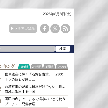
2026年8月8日(土)
メルマガ登録
ラ
1時間
24時間
1週間
いいね
キング
世界遺産に輝く「石舞台古墳」 2300
1
トンの巨石が露出…
台湾有事の脅威は日本だけでない…周辺
2
海域に進出する中国…
国民の命まで、まるで湯水のごとく使う
3
プーチン…死傷者増…