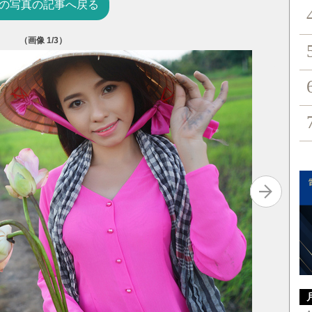
の写真の記事へ戻る
（画像
1
/3）
ハノイの