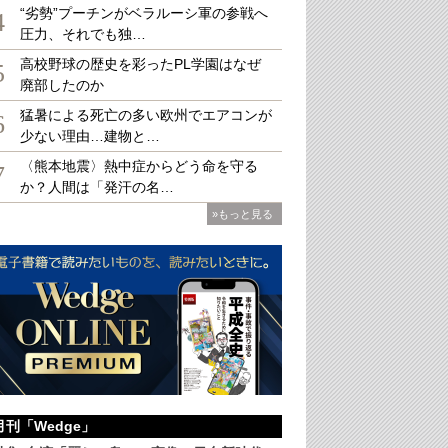
“劣勢”プーチンがベラルーシ軍の参戦へ
4
圧力、それでも独…
高校野球の歴史を彩ったPL学園はなぜ
5
廃部したのか
オペラ座
猛暑による死亡の多い欧州でエアコンが
6
少ない理由…建物と…
〈熊本地震〉熱中症からどう命を守る
7
か？人間は「発汗の名…
»もっと見る
月刊「Wedge」