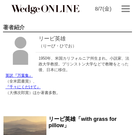
8/7(金)
著者紹介
リービ英雄
（りーび・ひでお）
1950年、米国カリフォルニア州生まれ。小説家、法
政大学教授。プリンストン大学などで教鞭をとった
後、日本に移住。
英訳『万葉集』
（全米図書賞）、
『千々にくだけて』
（大佛次郎賞）ほか著書多数。
リービ英雄「with grass for
2011/02/18
pillow」