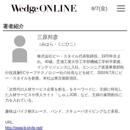
8/7(金)
著者紹介
三原邦彦
（みはら・くにひこ）
株式会社ビー・スタイル代表取締役。1970年生ま
れ。40歳。芝浦工業大学工学部機械工学科卒業後、
インテリジェンスに入社。エンジニア派遣事業部執
行役員兼ECサーブテクノロジー社の社長などを経て、2002年7月にビ
ー・スタイルを創業。本社は東京都新宿区。
「次世代の人材サービス企業を創る」をキーワードに、主婦に特化し
た人材サービスや求人サイト「しゅふJOB」など、主婦の雇用創出に
力を入れている。
趣味はバイク耐久レース、バンド、スキューバダイビングなど多彩。
URL:
http://www.b-style.net/