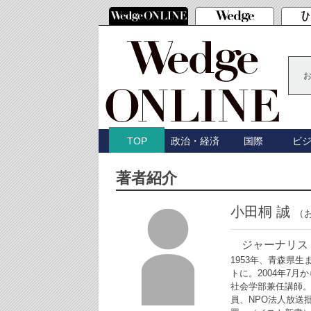
政治・経済
国際
ビ
TOP
著者紹介
小田桐 誠
（
ジャーナリス
1953年、青森県
トに。2004年7
社会学部兼任講師。
員、NPO法人放送