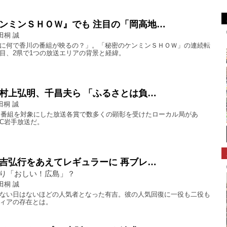
ンミンＳＨＯＷ』でも 注目の「岡高地…
田桐 誠
に何で香川の番組が映るの？」。「秘密のケンミンＳＨＯＷ」の連続転
目、2県で1つの放送エリアの背景と経緯。
村上弘明、千昌夫ら 「ふるさとは負…
田桐 誠
放送番組を対象にした放送各賞で数多くの顕彰を受けたローカル局があ
BC岩手放送だ。
吉弘行をあえてレギュラーに 再ブレ…
り「おしい！広島」？
田桐 誠
ない日はないほどの人気者となった有吉。彼の人気回復に一役も二役も
ィアの存在とは。