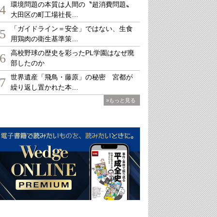
環境問題の本質は人間の〝超消費問題〟
4
大田区の町工場社長…
「ガイドライン＝安全」ではない、生食
5
用鶏肉の衛生基準策…
高校野球の歴史を彩ったPL学園はなぜ廃
6
部したのか
世界遺産「飛鳥・藤原」の秘密 宮都が
7
繰り返し置かれた本…
»もっと見る