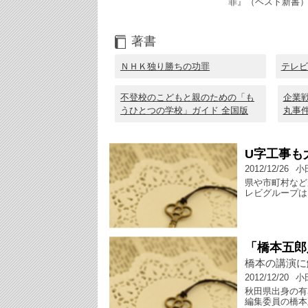
罪』（ベスト新書
著書
ＮＨＫ独り勝ちの功罪
テレビ
不登校のこどもと親のための「も
企業
うひとつの学校」ガイド 全国版
丸事
U字工事も
2012/12/26
小
県や市町村など
レビグループは
「橋本五郎
橋本の講演に
2012/12/20
小
秋田県出身の有
編集委員の橋本