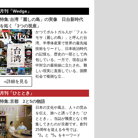
月刊「Wedge」
特集:台湾「麗しの島」の実像 日台新時代
を拓く「3つの視座」
かつてポルトガル人が「フォル
モサ（麗しの島）」と呼んだ台
湾。半導体産業で世界の最先端
技術をリードし、日本統治時代
の記憶も、歴史の一部として内
包している。一方で、現在は米
中対立の最前線に立たされ、難
しい現実に直面している。国際
社会で複雑な立…
»詳細を見る
月刊「ひととき」
特集:京都 2と5の物語
日本の文化や風土、人々の営み
を伝え、旅へと誘ってきた「ひ
ととき」。当誌が幾度となく特
集してきたのが京都です。創刊
25周年を迎える今号では、
〝2〟と〝5〟をキーワード