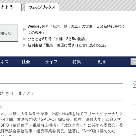
Wedge8月号『台湾「麗しの島」の実像 日台新時代を拓く「3
つの視座」』
お知らせ
ひととき8月号『京都 2と5の物語』
新刊書籍『飛鳥・藤原に隠された古代宮都の謎』
ジネス
社会
ライフ
特集
動画
おだぎり・まこと）
ト
生まれ。亜細亜大学法学部卒業。出版社勤務を経てフリーのジャーナリス
月から4年間、放送専門誌『GALAC』編集長。現在、法政大学と武蔵大学
BPO（放送倫理・番組向上機構）「放送と青少年に関する委員会」委
批評懇談会常務理事・選奨事業委員長。近著に『NHK独り勝ちの功