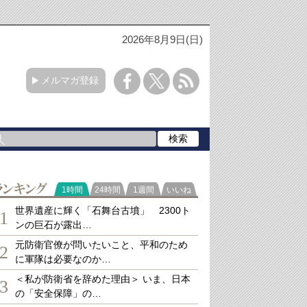
2026年8月9日(日)
メルマガ登録
ランキング
1時間
24時間
1週間
いいね
世界遺産に輝く「石舞台古墳」 2300ト
1
ンの巨石が露出…
元防衛官僚が問いたいこと、平和のため
2
に軍隊は必要なのか…
＜私が防衛省を辞めた理由＞ いま、日本
3
の「安全保障」の…