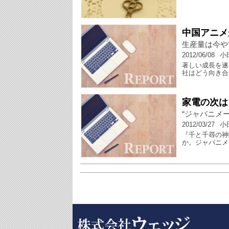
中国アニメ
生産量は今や
2012/06/08
小
著しい成長を遂
社はどう向き合
家電の次は
“ジャパニメ
2012/03/27
小
『千と千尋の神
か。ジャパニメ