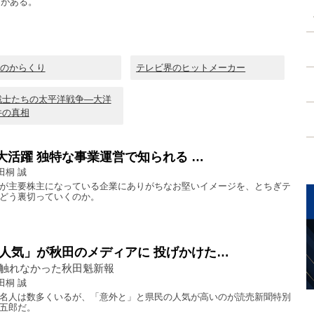
）がある。
のからくり
テレビ界のヒットメーカー
戦士たちの太平洋戦争―大洋
件の真相
大活躍 独特な事業運営で知られる …
田桐 誠
が主要株主になっている企業にありがちなお堅いイメージを、とちぎテ
どう裏切っていくのか。
人気」が秋田のメディアに 投げかけた…
触れなかった秋田魁新報
田桐 誠
名人は数多くいるが、「意外と」と県民の人気が高いのが読売新聞特別
五郎だ。