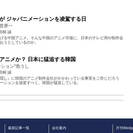
が ジャパニメーションを凌駕する日
世界一
田桐 誠
げる中国アニメ。そんな中国のアニメ市場に、日本のテレビ局や制作会
おうとしているのか。
アニメか？ 日本に猛追する韓国
ーション”危うし
田桐 誠
隠し』に韓国のアニメ制作会社がかかわっている事実をご存じだろう
ーションを凌駕すべく、韓国が猛追している。
最新記事一覧
会社案内
月刊Wedg