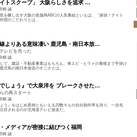
イトスクープ」 大阪らしさを追求 …
田桐 誠
気を醸し出す大阪の老舗局ABCの人気番組といえば、「探偵！ナイト
作団のこだわりとは…
線よりある意味凄い 鹿児島・南日本放…
テレビを売った
田桐 誠
して、建設・不動産事業はもちろん、車エビ・ヒラメの養殖まで手掛け
鹿児島の南日本放送のすごさとは。
でしょう』で大泉洋を ブレークさせた…
らの再スタート
田桐 誠
ょう』をはじめ異例ともいえる20数％もの自社制作率を誇り、一歩先
注目されるのが北海道テレビ放送だ。
・メディアが密接に結びつく福岡
田桐 誠