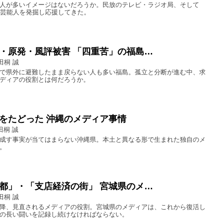
人が多いイメージはないだろうか。民放のテレビ・ラジオ局、そして
の芸能人を発掘し応援してきた。
・原発・風評被害 「四重苦」の福島…
田桐 誠
で県外に避難したまま戻らない人も多い福島。孤立と分断が進む中、求
ディアの役割とは何だろうか。
をたどった 沖縄のメディア事情
田桐 誠
成す事実が当てはまらない沖縄県。本土と異なる形で生まれた独自のメ
。
都」・「支店経済の街」 宮城県のメ…
田桐 誠
降、見直されるメディアの役割。宮城県のメディアは、これから復活し
の長い闘いを記録し続けなければならない。