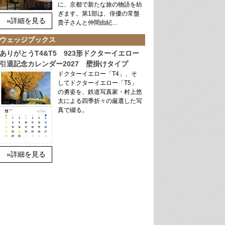
に、京都で新たな旅の物語を紡
ぎます。第1部は、俳優の常盤
»詳細を見る
貴子さんと仲間由紀…
ウェッジブックス
ありがとうT4&T5 923形ドクターイエロー
引退記念カレンダー2027 壁掛けタイプ
ドクターイエロー「T4」、そ
してドクターイエロー「T5」
の勇姿を、鉄道写真家・村上悠
太による四季折々の厳選した写
真で綴る。
»詳細を見る