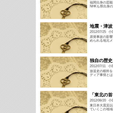
福岡出身の芸能
NHKも県出身
地震・津波
2012/07/25
小
原発事故の影響
められる地元メ
独自の歴史
2012/07/11
小
放送史の根幹を
ディア事情とは
「東北の首
2012/06/20
小
東日本大震災以
ていくこの地域