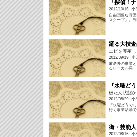
「探偵！ナ
2012/10/16
小
自由闊達な雰囲
スクープ」。制
踊る大捜査
エビを養殖し
2012/09/19
小
放送外の事業と
るローカル局・
『水曜どう
破たん状態か
2012/08/29
小
『水曜どうでし
行く事業活動で
街・芸能人
2012/08/16
小