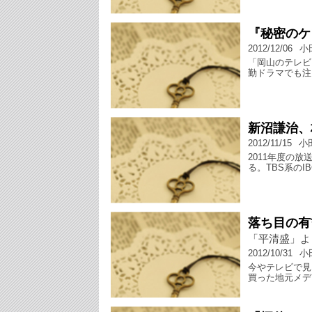
『秘密のケ
2012/12/06
小
「岡山のテレビ
勤ドラマでも注
新沼謙治、
2012/11/15
小
2011年度の
る。TBS系のI
落ち目の有
「平清盛」よ
2012/10/31
小
今やテレビで見
買った地元メデ