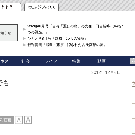
Wedge8月号『台湾「麗しの島」の実像 日台新時代を拓く「3
つの視座」』
お知らせ
ひととき8月号『京都 2と5の物語』
新刊書籍『飛鳥・藤原に隠された古代宮都の謎』
ジネス
社会
ライフ
特集
動画
2012年12月6日
でも
刷画面