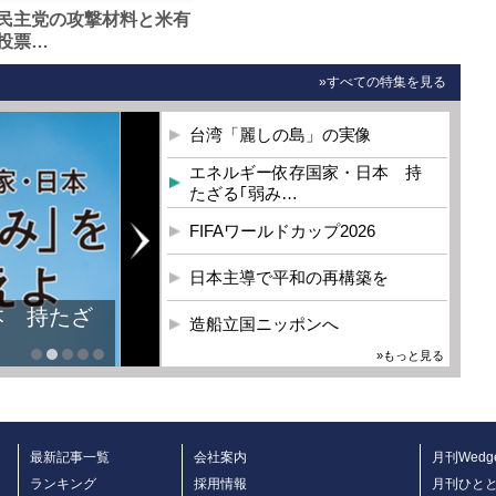
民主党の攻撃材料と米有
投票…
»すべての特集を見る
台湾「麗しの島」の実像
エネルギー依存国家・日本 持
たざる｢弱み…
FIFAワールドカップ2026
日本主導で平和の再構築を
本 持たざ
造船立国ニッポンへ
»もっと見る
最新記事一覧
会社案内
月刊Wedg
ランキング
採用情報
月刊ひと