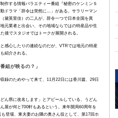
制作する情報バラエティー番組『秘密のケンミンＳ
転勤ドラマ「辞令は突然に…」がある。サラリーマン
み（黛英里佳）の二人が、辞令一つで日本全国を異
の地元業者と出会い、その地域ならではの特産品や生
見た後でスタジオではトークが展開される。
と感心したりの連続なのだが、VTRでは地元の特産
ども紹介される。
の番組が映るの？」
録のためやって来て、11月22日には香川篇、29日
どん県に改名します」とアピールしている、うどん
ん屋が何と700軒もあるという。来年開局60周年を
送も登場、東夫妻のお隣の奥さん役として、第17回ホ