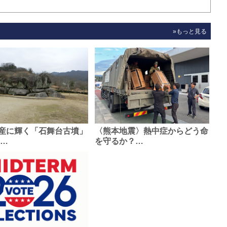
»もっと見る
産に輝く「石舞台古墳」
〈熊本地震〉熱中症からどう命
0…
を守るか？…