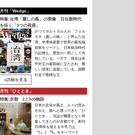
月刊「Wedge」
特集:台湾「麗しの島」の実像 日台新時代
を拓く「3つの視座」
かつてポルトガル人が「フォル
モサ（麗しの島）」と呼んだ台
湾。半導体産業で世界の最先端
技術をリードし、日本統治時代
の記憶も、歴史の一部として内
包している。一方で、現在は米
中対立の最前線に立たされ、難
しい現実に直面している。国際
社会で複雑な立…
»詳細を見る
月刊「ひととき」
特集:京都 2と5の物語
日本の文化や風土、人々の営み
を伝え、旅へと誘ってきた「ひ
ととき」。当誌が幾度となく特
集してきたのが京都です。創刊
25周年を迎える今号では、
〝2〟と〝5〟をキーワード