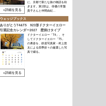
に、京都で新たな旅の物語を紡
ぎます。第1部は、俳優の常盤
»詳細を見る
貴子さんと仲間由紀…
ウェッジブックス
ありがとうT4&T5 923形ドクターイエロー
引退記念カレンダー2027 壁掛けタイプ
ドクターイエロー「T4」、そ
してドクターイエロー「T5」
の勇姿を、鉄道写真家・村上悠
太による四季折々の厳選した写
真で綴る。
»詳細を見る