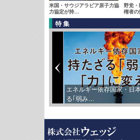
米国・サウジアラビア原子力協
野党・
力協定が持…
権者の
特集
エネルギー依存国家・日
る｢弱み…