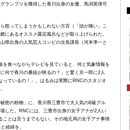
でグランプリを獲得した香川出身の女優、馬渕英俚可
ら怒ってしまうかもしれない方言（「頭が痛い」こ
泉郷にあるオススメ露店風呂などが取り上げられた。
岡山県出身の人気芸人コンビの次長課長（河本準一と
飯を食べながらテレビを見ていると、何と気象情報を
に何で香川の番組が映るの？」と驚く京一郎に2人
なっているの！」。はるみは実際にRNCのスタジオ
た。
秘密の粉物」に、香川県三豊市で大人気のB級グル
場した。RNCには、三豊市出身の女子アナが2人い
ることは言うまでもない。その地元局の女子アナ事情
景と経緯を。