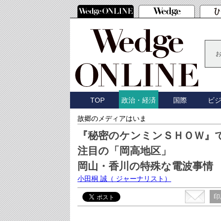
TOP
国際
ビ
政治・経済
故郷のメディアはいま
『秘密のケンミンＳＨＯＷ』
注目の「岡高地区」
岡山・香川の特殊な電波事情
小田桐 誠
（ ジャーナリスト）
印