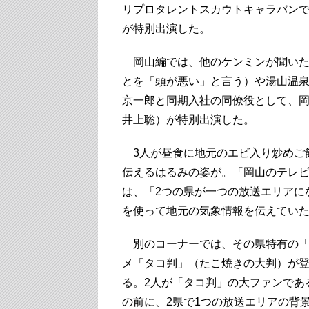
リプロタレントスカウトキャラバン
が特別出演した。
岡山編では、他のケンミンが聞いた
とを「頭が悪い」と言う）や湯山温
京一郎と同期入社の同僚役として、
井上聡）が特別出演した。
3人が昼食に地元のエビ入り炒めご
伝えるはるみの姿が。「岡山のテレビ
は、「2つの県が一つの放送エリアに
を使って地元の気象情報を伝えてい
別のコーナーでは、その県特有の「
メ「タコ判」（たこ焼きの大判）が登
る。2人が「タコ判」の大ファンであ
の前に、2県で1つの放送エリアの背