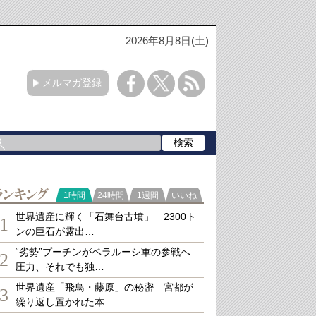
2026年8月8日(土)
メルマガ登録
ランキング
1時間
24時間
1週間
いいね
世界遺産に輝く「石舞台古墳」 2300ト
1
ンの巨石が露出…
“劣勢”プーチンがベラルーシ軍の参戦へ
2
圧力、それでも独…
世界遺産「飛鳥・藤原」の秘密 宮都が
3
繰り返し置かれた本…