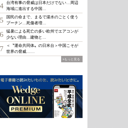
台湾有事の脅威は日本だけでない…周辺
4
海域に進出する中国…
国民の命まで、まるで湯水のごとく使う
5
プーチン…死傷者増…
猛暑による死亡の多い欧州でエアコンが
6
少ない理由…建物と…
＜〝運命共同体〟の日米台＞中国こそが
7
世界の脅威....…
»もっと見る