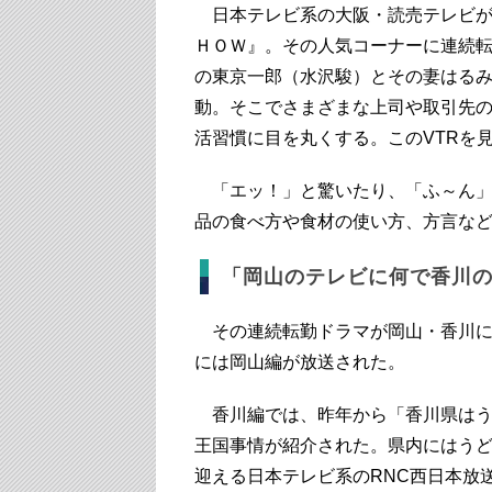
日本テレビ系の大阪・読売テレビが
ＨＯＷ』。その人気コーナーに連続
の東京一郎（水沢駿）とその妻はる
動。そこでさまざまな上司や取引先
活習慣に目を丸くする。このVTRを
「エッ！」と驚いたり、「ふ～ん」
品の食べ方や食材の使い方、方言な
「岡山のテレビに何で香川
その連続転勤ドラマが岡山・香川に収
には岡山編が放送された。
香川編では、昨年から「香川県はう
王国事情が紹介された。県内にはうど
迎える日本テレビ系のRNC西日本放