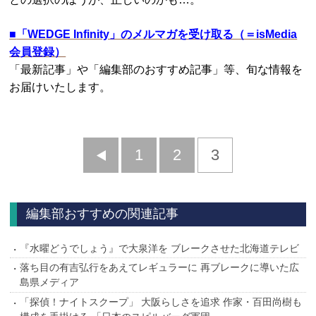
■
「WEDGE Infinity」のメルマガを受け取る（＝isMedia
会員登録）
「最新記事」や「編集部のおすすめ記事」等、旬な情報を
お届けいたします。
前
1
2
3
へ
編集部おすすめの関連記事
『水曜どうでしょう』で大泉洋を ブレークさせた北海道テレビ
落ち目の有吉弘行をあえてレギュラーに 再ブレークに導いた広
島県メディア
「探偵！ナイトスクープ」 大阪らしさを追求 作家・百田尚樹も