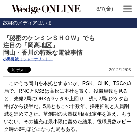
8/7(金)
故郷のメディアはいま
『秘密のケンミンＳＨＯＷ』でも
注目の「岡高地区」
岡山・香川の特殊な電波事情
小田桐 誠
（ ジャーナリスト）
2012/12/06
このうち岡山を本拠とするのが、RSK、OHK、TSCの3
局で、RNCとKSBは高松に本社を置く。役職員数を見る
と、先発2局にOHKが3ケタを上回り、残り2局は2ケタ台
半ばから後半だ。5局ともこの十数年、採用抑制と人員削
減を進めてきた。草創期の大量採用組は定年を迎え、もう
いない。その補充は最小限に留めた結果、役職員数がピー
ク時の6割ほどになった局もある。