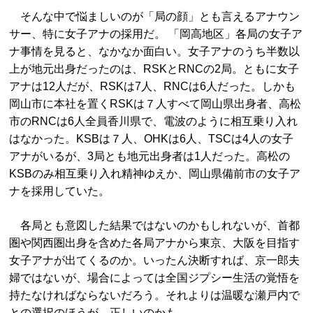
そんな中で悩ましいのが「局の顔」とも言えるアナウン
サー、特に女子アナの採用だ。 「岡高地区」各局の女子ア
ナ事情を見ると、なかなか面白い。女子アナのうち半数以
上が地元出身だったのは、RSKとRNCの2局。ともに女子
アナは12人だが、RSKは7人、RNCは6人だった。しかも
岡山市に本社を置くRSKは７人すべて岡山県出身者、高松
市のRNCは6人全員香川県で、電波のように相互乗り入れ
はなかった。KSBは７人、OHKは6人、TSCは4人の女子
アナがいるが、3局とも地元出身者は1人だった。高松の
KSBのみ相互乗り入れ精神ゆえか、岡山県備前市の女子ア
ナを採用していた。
各局とも意図した結果ではないのかもしれないが、首都
圏や関西圏出身を含めた各局アナから東京、大阪を目指す
女子アナが出てくるのか。いったん決断すれば、京一郎夫
婦ではないが、場合によっては全国ジプシー生活の覚悟を
持たなければならないだろう。それよりは温暖な瀬戸内で
との選択のほうが、正しいのかも…。