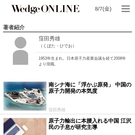
8/7(金)
著者紹介
窪田秀雄
（くぼた・ひでお）
1953年生まれ。日本原子力産業会議を経て2008年
より現職。
南シナ海に「浮かぶ原発」 中国の
2016/05/20
原子力開発の本気度
窪田秀雄
原子力輸出に本腰入れる中国 江沢
2014/10/16
民の子息が研究主導