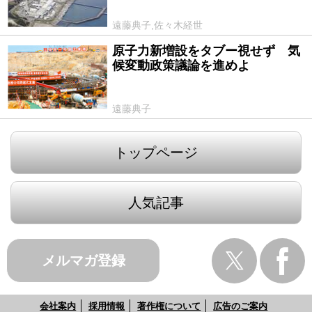
遠藤典子,佐々木経世
原子力新増設をタブー視せず 気
2021/02/24
候変動政策議論を進めよ
遠藤典子
トップページ
人気記事
メルマガ登録
会社案内
採用情報
著作権について
広告のご案内