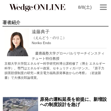
8/8(土)
著者紹介
遠藤典子
（えんどう・のりこ）
Noriko Endo
慶應義塾大学グローバルリサーチインスティ
テュート特任教授
京都大学大学院エネルギー科学研究科博士課程修了（博士 エネルギー
科学）。専門はエネルギー政策、セキュリティガバナンス。『原子力
損害賠償制度の研究―東京電力福島原発事故からの考察』（岩波新
書）で大佛次郎論壇賞。
原発の運転延長を前提に、新増設
2022/12/21
への制度設計を急げ