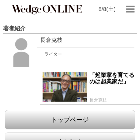
8/8(土)
著者紹介
長倉克枝
ライター
「起業家を育てる
2014/01/22
のは起業家だ」
長倉克枝
トップページ