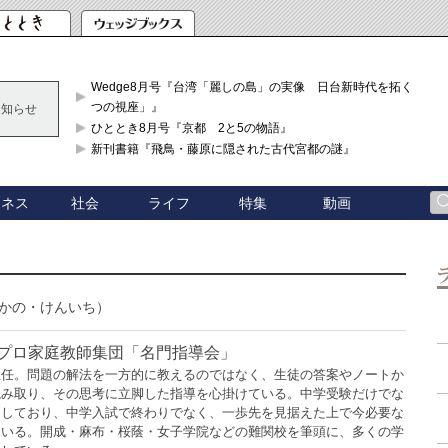
Wedge8月号『台湾「麗しの島」の実像 日台新時代を拓く「3
つの視座」』
お知らせ
ひととき8月号『京都 2と5の物語』
新刊書籍『飛鳥・藤原に隠された古代宮都の謎』
ジネス
社会
ライフ
特集
動画
かの・けんいち）
のプロ家庭教師集団「名門指導会」
主任。問題の解法を一方的に教えるのではなく、生徒の答案やノートか
読み取り、その思考に立脚した指導を心掛けている。中学受験だけでな
通しており、中学入試で終わりでなく、一歩先を見据えた上で今必要な
ている。開成・麻布・桜蔭・女子学院などの難関校を筆頭に、多くの学