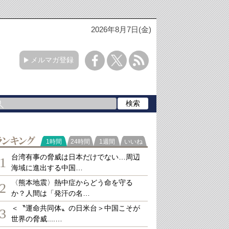
2026年8月7日(金)
メルマガ登録
ランキング
1時間
24時間
1週間
いいね
台湾有事の脅威は日本だけでない…周辺
1
海域に進出する中国…
〈熊本地震〉熱中症からどう命を守る
2
か？人間は「発汗の名…
＜〝運命共同体〟の日米台＞中国こそが
3
世界の脅威....…