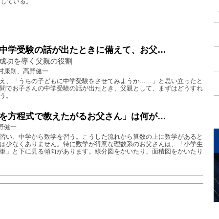
出している。
中学受験の話が出たときに備えて、お父…
成功を導く父親の役割
村康則、高野健一
え、「うちの子どもに中学受験をさせてみようか……」と思い立ったと
間でお子さんの中学受験の話が出たとき、父親として、まずはどうすれ
う。
を方程式で教えたがるお父さん」は何が…
野健一
習い、中学から数学を習う。こうした流れから算数の上に数学があると
は少なくありません。特に数学が得意な理数系のお父さんは、「小学生
単」と下に見る傾向があります。線分図をかいたり、面積図をかいたり