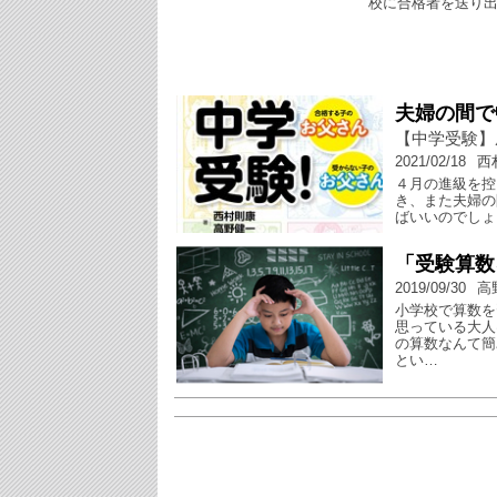
校に合格者を送り
夫婦の間で
【中学受験】
2021/02/18
西
４月の進級を控
き、また夫婦の
ばいいのでしょ
「受験算数
2019/09/30
高
小学校で算数を
思っている大人
の算数なんて簡
とい…