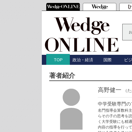
政治・経済
国際
ビ
TOP
著者紹介
高野健一
（た
中学受験専門
名門指導会算数科
らその子の思考を
く大学受験にも精
内容の指導を行っ