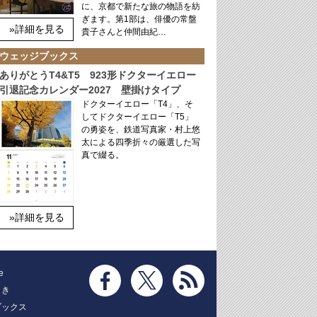
に、京都で新たな旅の物語を紡
ぎます。第1部は、俳優の常盤
»詳細を見る
貴子さんと仲間由紀…
ウェッジブックス
ありがとうT4&T5 923形ドクターイエロー
引退記念カレンダー2027 壁掛けタイプ
ドクターイエロー「T4」、そ
してドクターイエロー「T5」
の勇姿を、鉄道写真家・村上悠
太による四季折々の厳選した写
真で綴る。
»詳細を見る
e
とき
ブックス