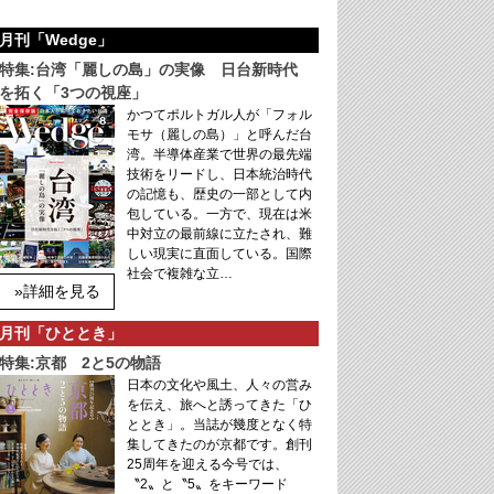
月刊「Wedge」
特集:台湾「麗しの島」の実像 日台新時代
を拓く「3つの視座」
かつてポルトガル人が「フォル
モサ（麗しの島）」と呼んだ台
湾。半導体産業で世界の最先端
技術をリードし、日本統治時代
の記憶も、歴史の一部として内
包している。一方で、現在は米
中対立の最前線に立たされ、難
しい現実に直面している。国際
社会で複雑な立…
»詳細を見る
月刊「ひととき」
特集:京都 2と5の物語
日本の文化や風土、人々の営み
を伝え、旅へと誘ってきた「ひ
ととき」。当誌が幾度となく特
集してきたのが京都です。創刊
25周年を迎える今号では、
〝2〟と〝5〟をキーワード