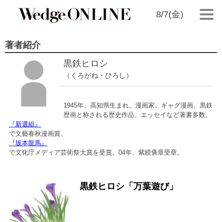
8/7(金)
著者紹介
黒鉄ヒロシ
（くろがね・ひろし）
1945年、高知県生まれ。漫画家。ギャグ漫画、黒鉄
歴画と称される歴史作品、エッセイなど著書多数。
『新選組』
で文藝春秋漫画賞、
『坂本龍馬』
で文化庁メディア芸術祭大賞を受賞。04年、紫綬褒章受章。
黒鉄ヒロシ「万葉遊び」
2011/10/14