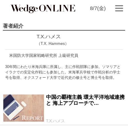
8/7(金)
著者紹介
T.X.ハメス
（T.X. Hammes）
米国防大学国家戦略研究所 上級研究員
30年間にわたり米海兵隊に所属し、主に作戦部隊に参加。ソマリアと
イラクでの安定化作戦にも参加した。米海軍兵学校で作戦分析の学士
号を取得、オクスフォード大学で近代史の修士号と博士号を取得。
中国の覇権主義 環太平洋地域連携
2013/05/23
と 海上アプローチで…
T.X.ハメス