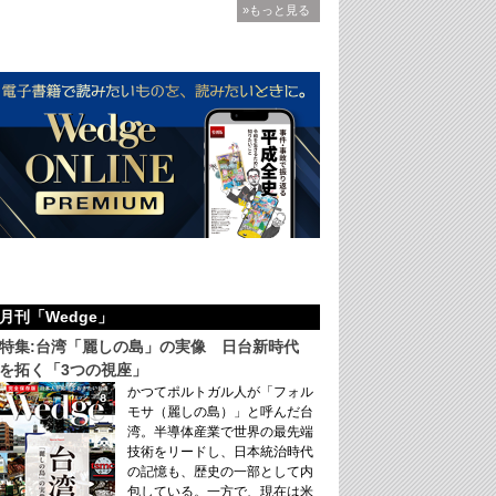
»もっと見る
月刊「Wedge」
特集:台湾「麗しの島」の実像 日台新時代
を拓く「3つの視座」
かつてポルトガル人が「フォル
モサ（麗しの島）」と呼んだ台
湾。半導体産業で世界の最先端
技術をリードし、日本統治時代
の記憶も、歴史の一部として内
包している。一方で、現在は米