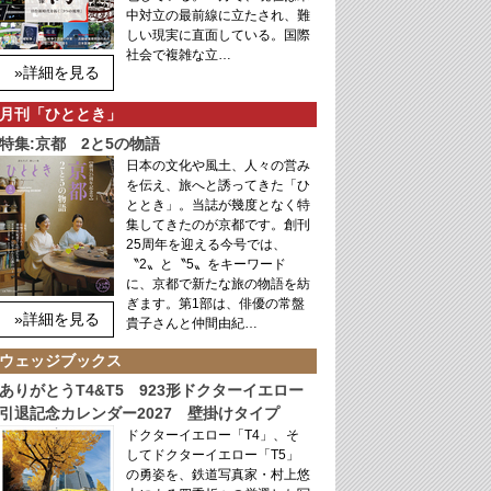
中対立の最前線に立たされ、難
しい現実に直面している。国際
社会で複雑な立…
»詳細を見る
月刊「ひととき」
特集:京都 2と5の物語
日本の文化や風土、人々の営み
を伝え、旅へと誘ってきた「ひ
ととき」。当誌が幾度となく特
集してきたのが京都です。創刊
25周年を迎える今号では、
〝2〟と〝5〟をキーワード
に、京都で新たな旅の物語を紡
ぎます。第1部は、俳優の常盤
»詳細を見る
貴子さんと仲間由紀…
ウェッジブックス
ありがとうT4&T5 923形ドクターイエロー
引退記念カレンダー2027 壁掛けタイプ
ドクターイエロー「T4」、そ
してドクターイエロー「T5」
の勇姿を、鉄道写真家・村上悠