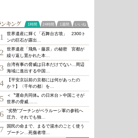
ランキング
1時間
24時間
1週間
いいね
世界遺産に輝く「石舞台古墳」 2300ト
1
ンの巨石が露出…
世界遺産「飛鳥・藤原」の秘密 宮都が
2
繰り返し置かれた本…
台湾有事の脅威は日本だけでない…周辺
3
海域に進出する中国…
【平安京以前の京都には何があったの
4
か？】〈千年の都〉を…
＜〝運命共同体〟の日米台＞中国こそが
5
世界の脅威....…
“劣勢”プーチンがベラルーシ軍の参戦へ
6
圧力、それでも独…
国民の命まで、まるで湯水のごとく使う
7
プーチン…死傷者増…