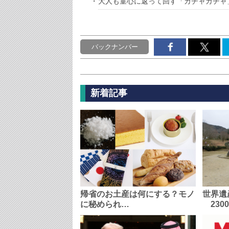
大人も童心に返って回す「ガチャガチャ
バックナンバー
新着記事
帰省のお土産は何にする？モノ
世界遺
に秘められ…
230