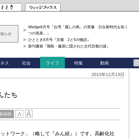
Wedge8月号『台湾「麗しの島」の実像 日台新時代を拓く「3
つの視座」』
お知らせ
ひととき8月号『京都 2と5の物語』
新刊書籍『飛鳥・藤原に隠された古代宮都の謎』
ジネス
社会
特集
動画
ライフ
2013年12月13日
んたち
刷画面
ットワーク」（略して『みん経』）です。高齢化社