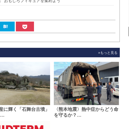
」 おもしろフィギュアを集めよう
»もっと見る
産に輝く「石舞台古墳」
〈熊本地震〉熱中症からどう命
0…
を守るか？…