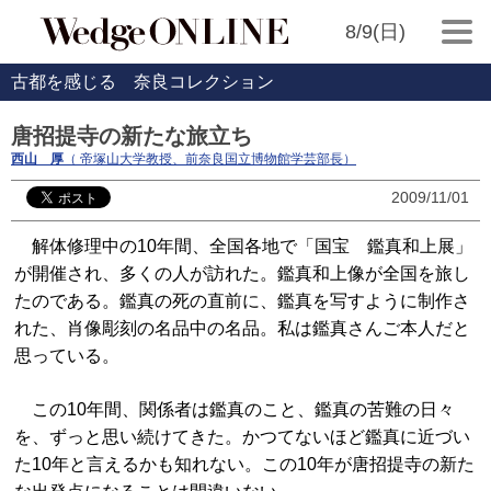
8/9(日)
古都を感じる 奈良コレクション
唐招提寺の新たな旅立ち
西山 厚
（ 帝塚山大学教授、前奈良国立博物館学芸部長）
2009/11/01
解体修理中の10年間、全国各地で「国宝 鑑真和上展」
が開催され、多くの人が訪れた。鑑真和上像が全国を旅し
たのである。鑑真の死の直前に、鑑真を写すように制作さ
れた、肖像彫刻の名品中の名品。私は鑑真さんご本人だと
思っている。
この10年間、関係者は鑑真のこと、鑑真の苦難の日々
を、ずっと思い続けてきた。かつてないほど鑑真に近づい
た10年と言えるかも知れない。この10年が唐招提寺の新た