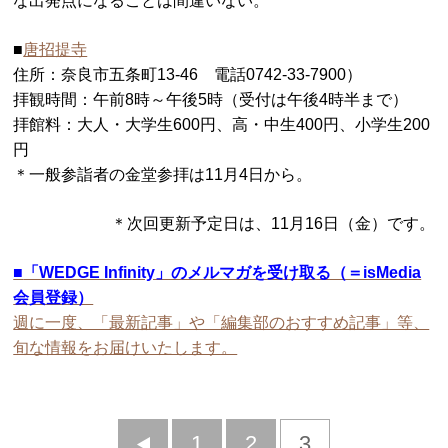
な出発点になることは間違いない。
■
唐招提寺
住所：奈良市五条町13-46 電話0742-33-7900）
拝観時間：午前8時～午後5時（受付は午後4時半まで）
拝館料：大人・大学生600円、高・中生400円、小学生200
円
＊一般参詣者の金堂参拝は11月4日から。
＊次回更新予定日は、11月16日（金）です。
■
「WEDGE Infinity」のメルマガを受け取る（＝isMedia
会員登録）
週に一度、「最新記事」や「編集部のおすすめ記事」等、
旬な情報をお届けいたします。
前
1
2
3