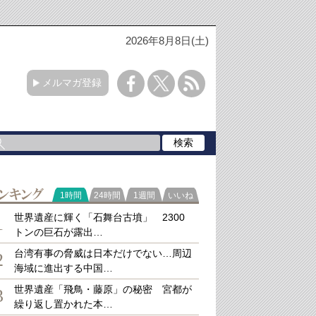
2026年8月8日(土)
メルマガ登録
ラ
1時間
24時間
1週間
いいね
キング
世界遺産に輝く「石舞台古墳」 2300
1
トンの巨石が露出…
台湾有事の脅威は日本だけでない…周辺
2
海域に進出する中国…
世界遺産「飛鳥・藤原」の秘密 宮都が
3
繰り返し置かれた本…