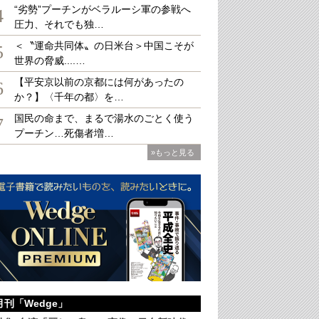
“劣勢”プーチンがベラルーシ軍の参戦へ
4
圧力、それでも独…
＜〝運命共同体〟の日米台＞中国こそが
5
世界の脅威....…
【平安京以前の京都には何があったの
6
か？】〈千年の都〉を…
国民の命まで、まるで湯水のごとく使う
7
プーチン…死傷者増…
»もっと見る
月刊「Wedge」