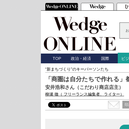
お
TOP
政治・経済
国際
ビ
“新まちづくり”のキーパーソンたち
「商圏は自分たちで作れる」
安井浩和さん（こだわり商店店主）
柳瀬 徹
（ フリーランス編集者、ライター）
印