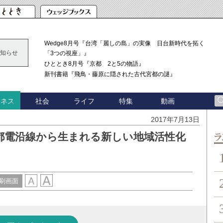
Wedge8月号『台湾「麗しの島」の実像 日台新時代を拓く
知らせ
「3つの視座」』
ひととき8月号『京都 2と5の物語』
新刊書籍『飛鳥・藤原に隠された古代宮都の謎』
社会
ライフ
特集
動画
ジネス
2017年7月13日
都電沿線から生まれる新しい地域活性化
ン
刷画面