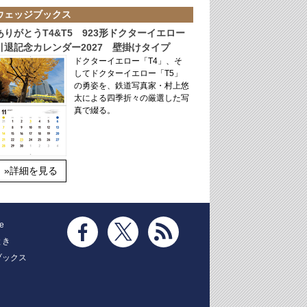
ウェッジブックス
ありがとうT4&T5 923形ドクターイエロー
引退記念カレンダー2027 壁掛けタイプ
ドクターイエロー「T4」、そ
してドクターイエロー「T5」
の勇姿を、鉄道写真家・村上悠
太による四季折々の厳選した写
真で綴る。
»詳細を見る
e
とき
ブックス