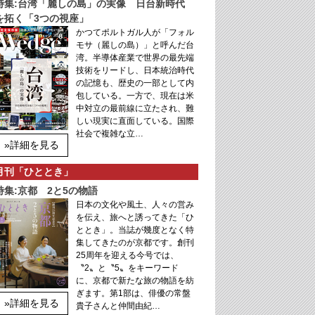
特集:台湾「麗しの島」の実像 日台新時代
を拓く「3つの視座」
かつてポルトガル人が「フォル
モサ（麗しの島）」と呼んだ台
湾。半導体産業で世界の最先端
技術をリードし、日本統治時代
の記憶も、歴史の一部として内
包している。一方で、現在は米
中対立の最前線に立たされ、難
しい現実に直面している。国際
社会で複雑な立…
»詳細を見る
月刊「ひととき」
特集:京都 2と5の物語
日本の文化や風土、人々の営み
を伝え、旅へと誘ってきた「ひ
ととき」。当誌が幾度となく特
集してきたのが京都です。創刊
25周年を迎える今号では、
〝2〟と〝5〟をキーワード
に、京都で新たな旅の物語を紡
ぎます。第1部は、俳優の常盤
»詳細を見る
貴子さんと仲間由紀…