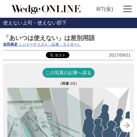
8/7(金)
使えない上司・使えない部下
「あいつは使えない」は差別用語
吉田典史
（ ジャーナリスト・記者・ライター）
2017/09/21
この写真の記事へ戻る
（画像
1
/2）
竹