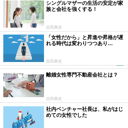
シングルマザーの生活の安定が家
2021/05/21
族と会社を強くする！
吉田典史
「女性だから」と昇進や昇格が遅
2021/04/29
れる時代は変わりつつあり…
吉田典史
PR
離婚女性専門不動産会社とは？
2021/04/02
吉田典史
社内ベンチャー社長は、私がはじ
2021/03/27
めての女性でした