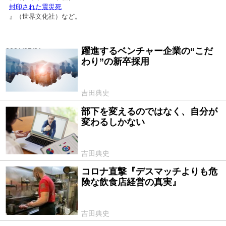
封印された震災死
』（世界文化社）など。
躍進するベンチャー企業の“こだ
2021/07/31
わり”の新卒採用
吉田典史
部下を変えるのではなく、自分が
2021/06/12
変わるしかない
吉田典史
コロナ直撃『デスマッチよりも危
2021/05/26
険な飲食店経営の真実』
吉田典史