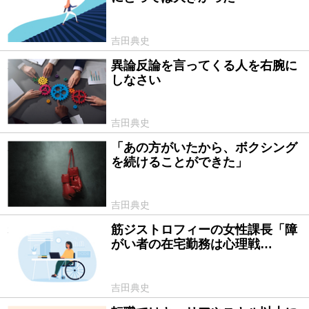
吉田典史
異論反論を言ってくる人を右腕に
2021/01/28
しなさい
吉田典史
「あの方がいたから、ボクシング
2021/01/08
を続けることができた」
吉田典史
筋ジストロフィーの女性課長「障
2020/12/18
がい者の在宅勤務は心理戦…
吉田典史