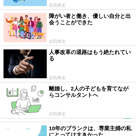
吉田典史
障がい者と働き、優しい自分と出
2021/03/04
会うことができた
吉田典史
人事改革の退路はもう絶たれてい
2021/03/02
る
吉田典史
離婚し、2人の子どもを育てなが
2021/02/10
らコンサルタントへ
吉田典史
PR
10年のブランクは、専業主婦の私
2021/01/29
にとっては大きかった