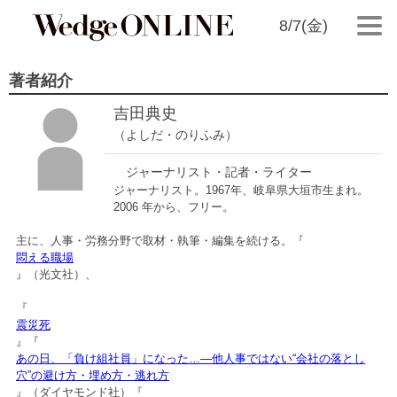
8/7(金)
著者紹介
吉田典史
（よしだ・のりふみ）
ジャーナリスト・記者・ライター
ジャーナリスト。1967年、岐阜県大垣市生まれ。
2006 年から、フリー。
主に、人事・労務分野で取材・執筆・編集を続ける。『
悶える職場
』（光文社）、
『
震災死
』『
あの日、「負け組社員」になった…―他人事ではない“会社の落とし
穴”の避け方・埋め方・逃れ方
』（ダイヤモンド社）『