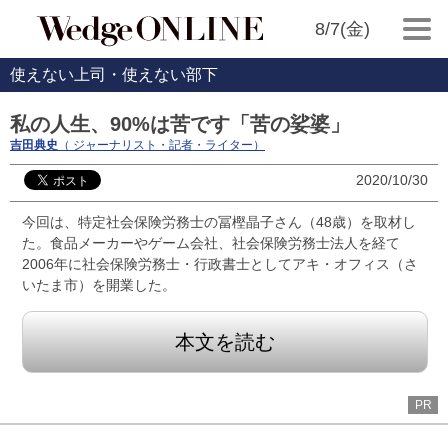
8/7(金)
使えない上司・使えない部下
私の人生、90%は苦です「苦の娑婆」
吉田典史
（ ジャーナリスト・記者・ライター）
2020/10/30
今回は、特定社会保険労務士の冨樫晶子さん（48歳）を取材し
た。食品メーカーやゲーム会社、社会保険労務士法人を経て
2006年に社会保険労務士・行政書士としてアキ・オフィス（さ
いたま市）を開業した。
本文を読む
PR