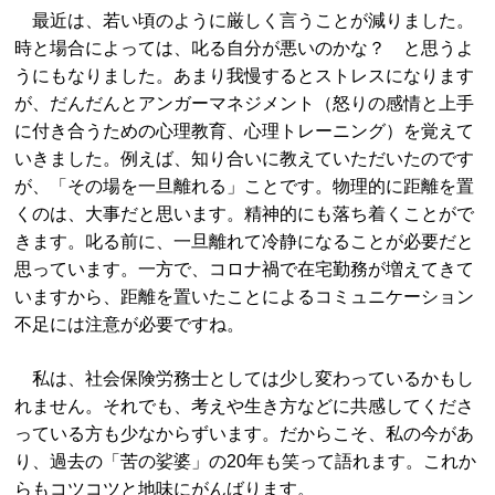
最近は、若い頃のように厳しく言うことが減りました。
時と場合によっては、叱る自分が悪いのかな？ と思うよ
うにもなりました。あまり我慢するとストレスになります
が、だんだんとアンガーマネジメント（怒りの感情と上手
に付き合うための心理教育、心理トレーニング）を覚えて
いきました。例えば、知り合いに教えていただいたのです
が、「その場を一旦離れる」ことです。物理的に距離を置
くのは、大事だと思います。精神的にも落ち着くことがで
きます。叱る前に、一旦離れて冷静になることが必要だと
思っています。一方で、コロナ禍で在宅勤務が増えてきて
いますから、距離を置いたことによるコミュニケーション
不足には注意が必要ですね。
私は、社会保険労務士としては少し変わっているかもし
れません。それでも、考えや生き方などに共感してくださ
っている方も少なからずいます。だからこそ、私の今があ
り、過去の「苦の娑婆」の20年も笑って語れます。これか
らもコツコツと地味にがんばります。