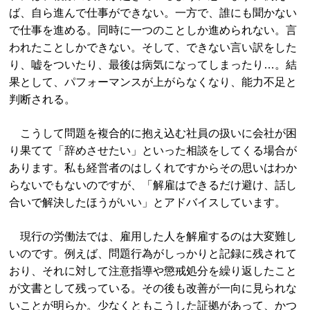
ば、自ら進んで仕事ができない。一方で、誰にも聞かない
で仕事を進める。同時に一つのことしか進められない。言
われたことしかできない。そして、できない言い訳をした
り、嘘をついたり、最後は病気になってしまったり…。結
果として、パフォーマンスが上がらなくなり、能力不足と
判断される。
こうして問題を複合的に抱え込む社員の扱いに会社が困
り果てて「辞めさせたい」といった相談をしてくる場合が
あります。私も経営者のはしくれですからその思いはわか
らないでもないのですが、「解雇はできるだけ避け、話し
合いで解決したほうがいい」とアドバイスしています。
現行の労働法では、雇用した人を解雇するのは大変難し
いのです。例えば、問題行為がしっかりと記録に残されて
おり、それに対して注意指導や懲戒処分を繰り返したこと
が文書として残っている。その後も改善が一向に見られな
いことが明らか。少なくともこうした証拠があって、かつ