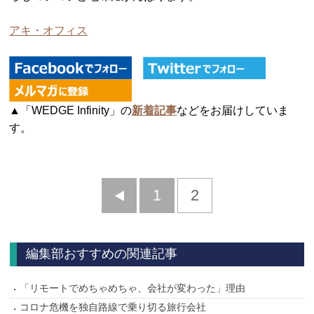
アキ・オフィス
▲「WEDGE Infinity」の
新着記事
などをお届けしていま
す。
前
1
2
へ
編集部おすすめの関連記事
「リモートでめちゃめちゃ、会社が変わった」理由
コロナ危機を独自路線で乗り切る旅行会社