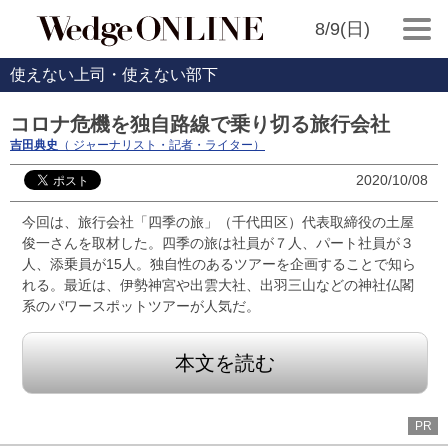
8/9(日)
使えない上司・使えない部下
コロナ危機を独自路線で乗り切る旅行会社
吉田典史
（ ジャーナリスト・記者・ライター）
2020/10/08
今回は、旅行会社「四季の旅」（千代田区）代表取締役の土屋
俊一さんを取材した。四季の旅は社員が７人、パート社員が３
人、添乗員が15人。独自性のあるツアーを企画することで知ら
れる。最近は、伊勢神宮や出雲大社、出羽三山などの神社仏閣
系のパワースポットツアーが人気だ。
本文を読む
PR