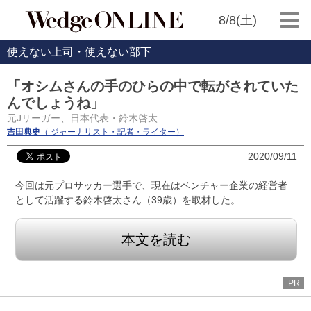
8/8(土)
使えない上司・使えない部下
「オシムさんの手のひらの中で転がされていた
んでしょうね」
元Jリーガー、日本代表・鈴木啓太
吉田典史
（ ジャーナリスト・記者・ライター）
2020/09/11
今回は元プロサッカー選手で、現在はベンチャー企業の経営者
として活躍する鈴木啓太さん（39歳）を取材した。
本文を読む
PR