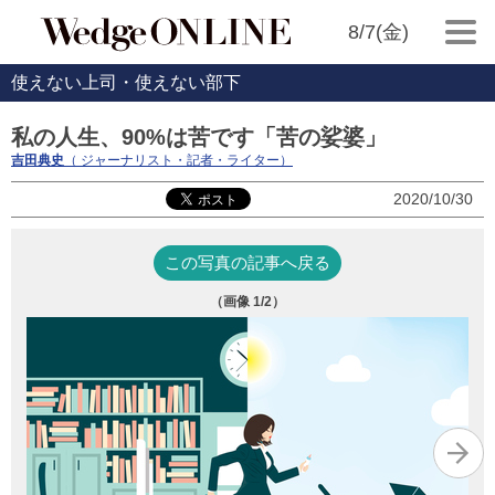
8/7(金)
使えない上司・使えない部下
私の人生、90%は苦です「苦の娑婆」
吉田典史
（ ジャーナリスト・記者・ライター）
2020/10/30
この写真の記事へ戻る
（画像
1
/2）
冨