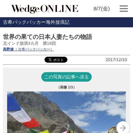
8/7(金)
古希バックパッカー海外放浪記
世界の果ての日本人妻たちの物語
北インド放浪3カ月 第19回
高野凌
（ 古希バックパッカー）
2017/12/10
この写真の記事へ戻る
（画像
1
/3）
ナ