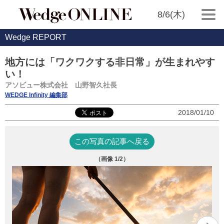
8/6(木)
Wedge REPORT
地方には「ワクワクする非日常」が生まれやす
い！
アソビュー株式会社 山野智久社長
WEDGE Infinity 編集部
2018/01/10
この写真の記事へ戻る
（画像
1
/2）
山