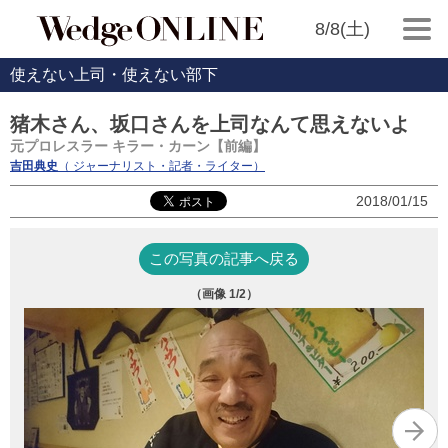
8/8(土)
使えない上司・使えない部下
猪木さん、坂口さんを上司なんて思えないよ
元プロレスラー キラー・カーン【前編】
吉田典史
（ ジャーナリスト・記者・ライター）
2018/01/15
この写真の記事へ戻る
（画像
1
/2）
飲