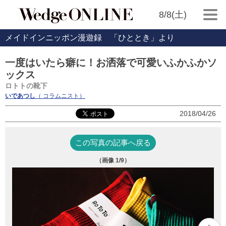
8/8(土)
メイドインニッポン漫遊録 「ひととき」より
一度はいたら癖に！お洒落で可愛いふかふかソ
ックス
ロトトの靴下
いであつし
（ コラムニスト）
2018/04/26
この写真の記事へ戻る
（画像
1
/9）
穿