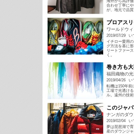
海外から高評価
合わせ丁寧にや
が、地元で品質
プロアスリ
ワールドウィ
2019/07/29
い
イチロー愛用の
グ方法を基に形
リートファース
く。
巻き方も大
福田織物の光
2019/04/26
い
転機は150年
工場で光透ける
ル。遠州の技術
このジャパ
ナンガのダウ
2019/02/04
い
夢は琵琶湖で育
産のダウンジャ