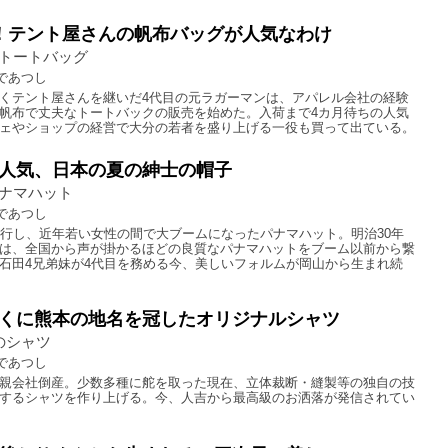
！テント屋さんの帆布バッグが人気なわけ
トートバッグ
であつし
くテント屋さんを継いだ4代目の元ラガーマンは、アパレル会社の経験
帆布で丈夫なトートバックの販売を始めた。入荷まで4カ月待ちの人気
ェやショップの経営で大分の若者を盛り上げる一役も買って出ている。
人気、日本の夏の紳士の帽子
ナマハット
であつし
流行し、近年若い女性の間で大ブームになったパナマハット。明治30年
は、全国から声が掛かるほどの良質なパナマハットをブーム以前から繋
石田4兄弟妹が4代目を務める今、美しいフォルムが岡山から生まれ続
くに熊本の地名を冠したオリジナルシャツ
Iのシャツ
であつし
親会社倒産。少数多種に舵を取った現在、立体裁断・縫製等の独自の技
するシャツを作り上げる。今、人吉から最高級のお洒落が発信されてい