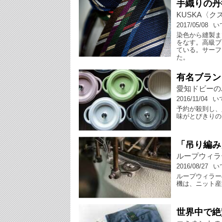
手織りの丹
KUSKA〈
2017/05/08
い
染色から縫製ま
をなす。高級ブ
ている。サーフ
た。
有名ブラン
愛知ドビーの
2016/11/04
い
予約が殺到し、
味がとびきりの
「吊り編み
ループウィラ
2016/08/27
い
ループウィラー
機は、ニット産
世界中で絶