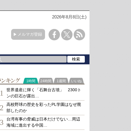
2026年8月8日(土)
メルマガ登録
ランキング
1時間
24時間
1週間
いいね
世界遺産に輝く「石舞台古墳」 2300ト
1
ンの巨石が露出…
高校野球の歴史を彩ったPL学園はなぜ廃
2
部したのか
台湾有事の脅威は日本だけでない…周辺
3
海域に進出する中国…