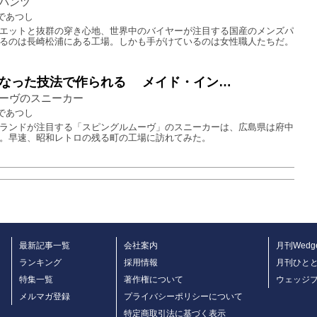
パンツ
であつし
エットと抜群の穿き心地、世界中のバイヤーが注目する国産のメンズパ
るのは長崎松浦にある工場。しかも手がけているのは女性職人たちだ。
なった技法で作られる メイド・イン…
ーヴのスニーカー
であつし
ランドが注目する「スピングルムーヴ」のスニーカーは、広島県は府中
。早速、昭和レトロの残る町の工場に訪れてみた。
最新記事一覧
会社案内
月刊Wedg
ランキング
採用情報
月刊ひと
特集一覧
著作権について
ウェッジ
メルマガ登録
プライバシーポリシーについて
特定商取引法に基づく表示