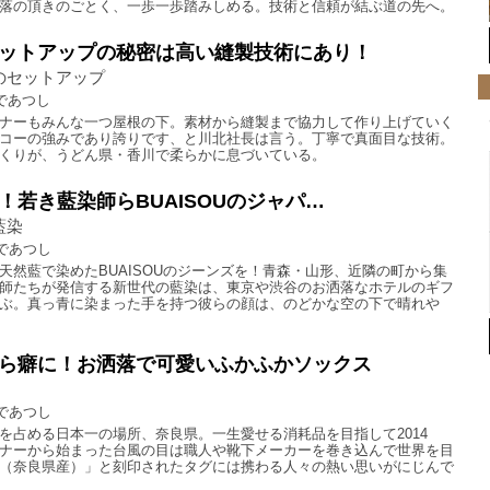
落の頂きのごとく、一歩一歩踏みしめる。技術と信頼が結ぶ道の先へ。
ットアップの秘密は高い縫製技術にあり！
o.のセットアップ
であつし
ナーもみんな一つ屋根の下。素材から縫製まで協力して作り上げていく
コーの強みであり誇りです、と川北社長は言う。丁寧で真面目な技術。
くりが、うどん県・香川で柔らかに息づいている。
！若き藍染師らBUAISOUのジャパ…
藍染
であつし
天然藍で染めたBUAISOUのジーンズを！青森・山形、近隣の町から集
師たちが発信する新世代の藍染は、東京や渋谷のお洒落なホテルのギフ
ぶ。真っ青に染まった手を持つ彼らの顔は、のどかな空の下で晴れや
ら癖に！お洒落で可愛いふかふかソックス
であつし
を占める日本一の場所、奈良県。一生愛せる消耗品を目指して2014
ナーから始まった台風の目は職人や靴下メーカーを巻き込んで世界を目
（奈良県産）」と刻印されたタグには携わる人々の熱い思いがにじんで