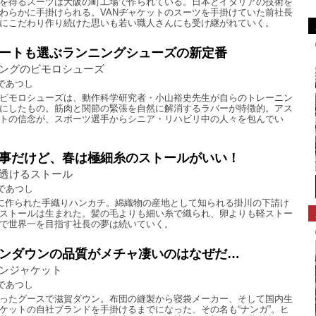
を得るスーツは大阪の町工場で作られている。日本とイタリアの技術を
わらかに手掛けられる。VANヂャケットのスーツを手掛けていた前社長
にこだわり作り続けた思いも若い職人さんにも受け継がれていく。
ートも選ぶランニングシューズの新定番
ングのビモロシューズ
であつし
ビモロシューズは、動作科学研究者・小山裕史先生が自らのトレーニン
にしたもの。筋肉と関節の緊張を自然に解消するラバーが特徴的。アス
トの信念が、スポーツ選手からシニア・リハビリ中の人々を包んでい
事だけど、春は極細糸のストールがいい！
透けるストール
であつし
前に作られた手織りハンカチ。綿織物の産地として知られる掛川の下請け
ストールは生まれた。髪の毛よりも細い糸で織られ、卵よりも軽ストー
で世界一を目指す社長の夢は続いていく。
ンダウンの品質がメチャ凄いのはなぜだ…
ンジャケット
であつし
ったグースで滋賀ダウン。布団の縫製から寝袋メーカー、そして国内生
ケットの自社ブランドを手掛けるまでになった、その名も“ナンガ”。ヒ