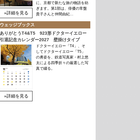
に、京都で新たな旅の物語を紡
ぎます。第1部は、俳優の常盤
»詳細を見る
貴子さんと仲間由紀…
ウェッジブックス
ありがとうT4&T5 923形ドクターイエロー
引退記念カレンダー2027 壁掛けタイプ
ドクターイエロー「T4」、そ
してドクターイエロー「T5」
の勇姿を、鉄道写真家・村上悠
太による四季折々の厳選した写
真で綴る。
»詳細を見る