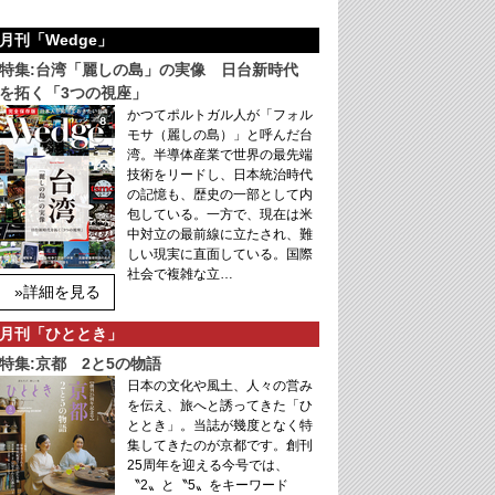
月刊「Wedge」
特集:台湾「麗しの島」の実像 日台新時代
を拓く「3つの視座」
かつてポルトガル人が「フォル
モサ（麗しの島）」と呼んだ台
湾。半導体産業で世界の最先端
技術をリードし、日本統治時代
の記憶も、歴史の一部として内
包している。一方で、現在は米
中対立の最前線に立たされ、難
しい現実に直面している。国際
社会で複雑な立…
»詳細を見る
月刊「ひととき」
特集:京都 2と5の物語
日本の文化や風土、人々の営み
を伝え、旅へと誘ってきた「ひ
ととき」。当誌が幾度となく特
集してきたのが京都です。創刊
25周年を迎える今号では、
〝2〟と〝5〟をキーワード