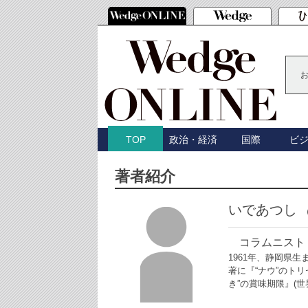
政治・経済
国際
ビ
TOP
著者紹介
いであつし
コラムニスト
1961年、静岡県
著に『“ナウ”のト
き”の賞味期限』(世