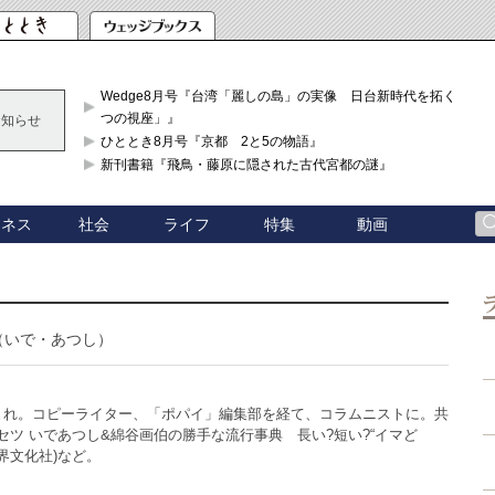
Wedge8月号『台湾「麗しの島」の実像 日台新時代を拓く「3
つの視座」』
お知らせ
ひととき8月号『京都 2と5の物語』
新刊書籍『飛鳥・藤原に隠された古代宮都の謎』
ジネス
社会
ライフ
特集
動画
（いで・あつし）
生まれ。コピーライター、「ポパイ」編集部を経て、コラムニストに。共
リセツ いであつし&綿谷画伯の勝手な流行事典 長い?短い?“イマど
界文化社)など。