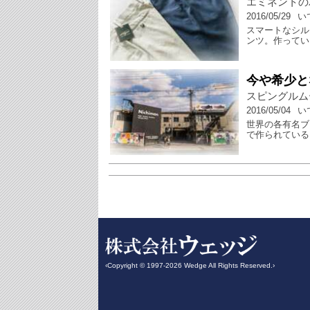
エミネントの
2016/05/29
い
スマートなシル
ンツ。作ってい
今や希少と
スピングルム
2016/05/04
い
世界の各有名ブ
で作られている
‹Copyright © 1997-2026 Wedge All Rights Reserved.›