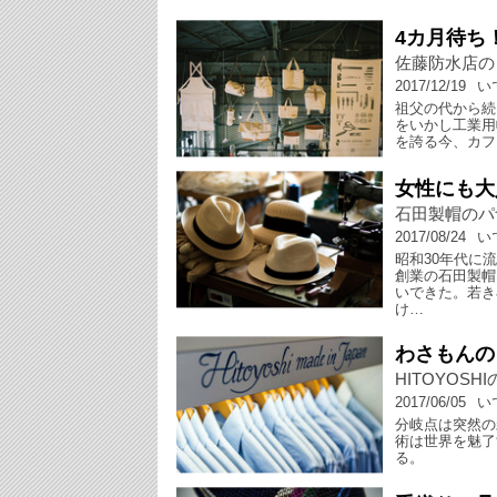
4カ月待ち
佐藤防水店の
2017/12/19
い
祖父の代から続
をいかし工業用
を誇る今、カフ
女性にも大
石田製帽のパ
2017/08/24
い
昭和30年代に
創業の石田製帽
いできた。若き
け…
わさもんの
HITOYOSH
2017/06/05
い
分岐点は突然の
術は世界を魅了
る。