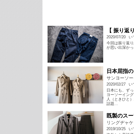
【 振り返
2020/07/20
い
今回は振り返り
が思い出深かっ
日本屈指の
サンヨーソー
2020/02/27
い
日本にも、ずっ
ヨーソーイング
人（ときひと）
話題…
既製のスー
リングヂャケ
2019/10/25
い