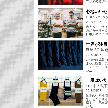
マラヤの難攻不
心地いいセ
CURLY&C
2018/11/27
い
職人も、デザイ
のがカーリー＆
日本人のモノづ
世界が注目
BUAISOUの
2018/06/26
い
いつかは徳島の
まった藍師・染
トショップに並
か…
一度はいた
ロトトの靴下
2018/04/26
い
靴下の生産４割
年、若きデザイ
指す。「日本製
いる。