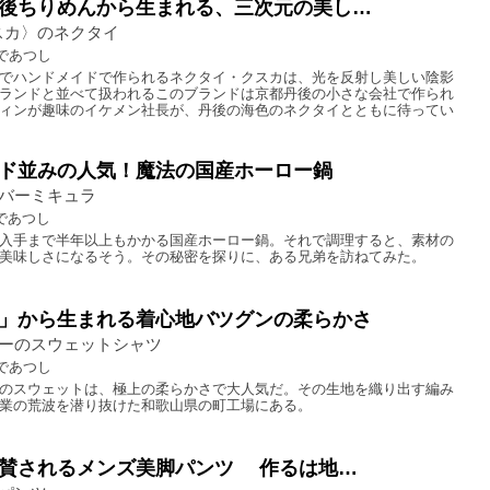
後ちりめんから生まれる、三次元の美し…
クスカ〉のネクタイ
であつし
でハンドメイドで作られるネクタイ・クスカは、光を反射し美しい陰影
ランドと並べて扱われるこのブランドは京都丹後の小さな会社で作られ
ィンが趣味のイケメン社長が、丹後の海色のネクタイとともに待ってい
ド並みの人気！魔法の国産ホーロー鍋
バーミキュラ
であつし
入手まで半年以上もかかる国産ホーロー鍋。それで調理すると、素材の
美味しさになるそう。その秘密を探りに、ある兄弟を訪ねてみた。
」から生まれる着心地バツグンの柔らかさ
ーのスウェットシャツ
であつし
のスウェットは、極上の柔らかさで大人気だ。その生地を織り出す編み
業の荒波を潜り抜けた和歌山県の町工場にある。
賛されるメンズ美脚パンツ 作るは地…