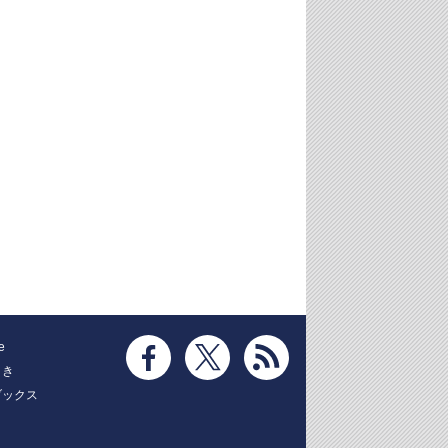
e
とき
ブックス