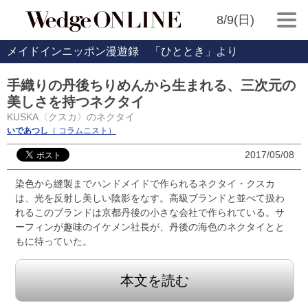
8/9(日)
メイドインニッポン漫遊録 「ひととき」より
手織りの丹後ちりめんから生まれる、三次元の
美しさを持つネクタイ
KUSKA〈クスカ〉のネクタイ
いであつし
（ コラムニスト）
2017/05/08
染色から縫製までハンドメイドで作られるネクタイ・クスカ
は、光を反射し美しい陰影をなす。高級ブランドと並べて扱わ
れるこのブランドは京都丹後の小さな会社で作られている。サ
ーフィンが趣味のイケメン社長が、丹後の海色のネクタイとと
もに待っていた。
本文を読む