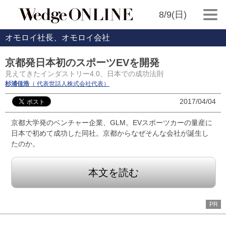
8/9(日)
オモロイ社長、オモロイ会社
京都発日本初のスポーツEVを開発
見えてきたインダストリー4.0、日本での成功法則
杉浦佳浩
（ 代表世話人株式会社代表）
2017/04/04
京都大学発のベンチャー企業、GLM。EVスポーツカーの量産に
日本で初めて成功した同社。京都からなぜそんな会社が誕生し
たのか。
本文を読む
PR