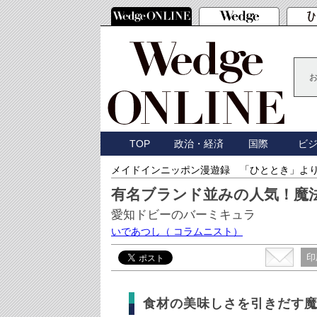
TOP
政治・経済
国際
ビ
メイドインニッポン漫遊録 「ひととき」よ
有名ブランド並みの人気！魔
愛知ドビーのバーミキュラ
いであつし
（ コラムニスト）
印
食材の美味しさを引きだす