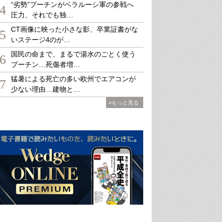
“劣勢”プーチンがベラルーシ軍の参戦へ
4
圧力、それでも独…
CT画像に映った小さな影、卒業証書がな
5
いステージ4のが…
国民の命まで、まるで湯水のごとく使う
6
プーチン…死傷者増…
猛暑による死亡の多い欧州でエアコンが
7
少ない理由…建物と…
»もっと見る