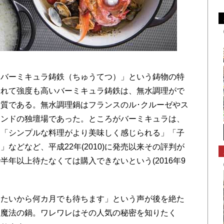
バーミキュラ鋳鉄（ちゅうてつ）」という鋳物の特
優れて強度も高いバーミキュラ鋳鉄は、無水調理がで
質である。無水調理鍋はフランスのル･クルーゼやス
ランドの独壇場であった。ところがバーミキュラは、
」「シンプルな料理がより美味しく感じられる」「子
などなど、平成22年(2010)に発売以来その評判が
年以上待たなくては購入できないという(2016年9
たいから何カ月でも待ちます」という声が後を絶た
す魔法の鍋。ワレワレはその人気の秘密を知りたく