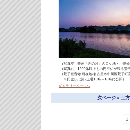
（写真左）映画「泥の河」のロケ地・小栗橋
（写真右）1200体以上もの円空仏が残る荒
（荒子観音寺 所在地/名古屋市中川区荒子町宮窓1
※円空仏は第2土曜13時～16時に公開）
ギャラリーページへ
次ページ » 
1