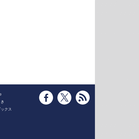
e
とき
ブックス