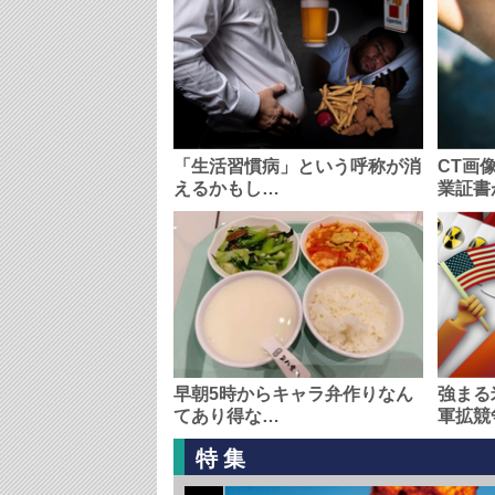
「生活習慣病」という呼称が消
CT画
えるかもし…
業証書
早朝5時からキャラ弁作りなん
強まる
てあり得な…
軍拡競
特集