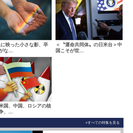
像に映った小さな影、卒
＜〝運命共同体〟の日米台＞中
がな…
国こそが世…
米国、中国、ロシアの核
争、…
»すべての特集を見る