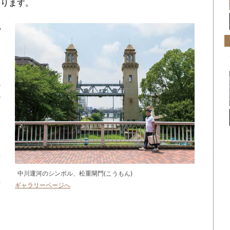
あります。
る
大
ド
の
だ
な
繊
て
中川運河のシンボル、松重閘門(こうもん)
共
ギャラリーページへ
ま