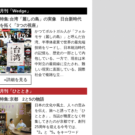
月刊「Wedge」
特集:台湾「麗しの島」の実像 日台新時代
を拓く「3つの視座」
かつてポルトガル人が「フォル
モサ（麗しの島）」と呼んだ台
湾。半導体産業で世界の最先端
技術をリードし、日本統治時代
の記憶も、歴史の一部として内
包している。一方で、現在は米
中対立の最前線に立たされ、難
しい現実に直面している。国際
社会で複雑な立…
»詳細を見る
月刊「ひととき」
特集:京都 2と5の物語
日本の文化や風土、人々の営み
を伝え、旅へと誘ってきた「ひ
ととき」。当誌が幾度となく特
集してきたのが京都です。創刊
25周年を迎える今号では、
〝2〟と〝5〟をキーワード