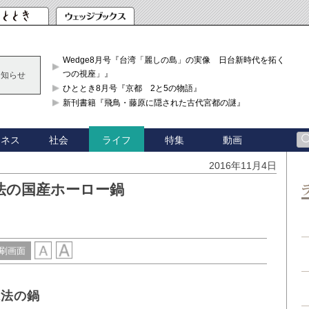
Wedge8月号『台湾「麗しの島」の実像 日台新時代を拓く「3
つの視座」』
お知らせ
ひととき8月号『京都 2と5の物語』
新刊書籍『飛鳥・藤原に隠された古代宮都の謎』
ジネス
社会
特集
動画
ライフ
り
2016年11月4日
法の国産ホーロー鍋
刷画面
魔法の鍋