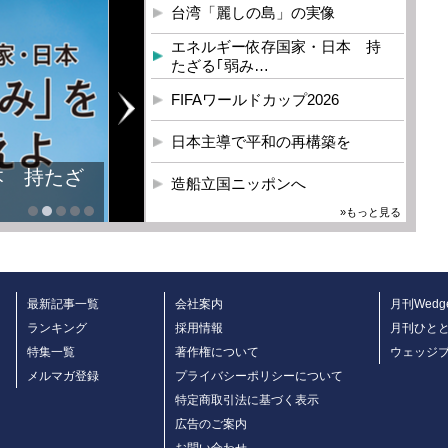
台湾「麗しの島」の実像
エネルギー依存国家・日本 持
たざる｢弱み…
FIFAワールドカップ2026
日本主導で平和の再構築を
本 持たざ
造船立国ニッポンへ
»もっと見る
最新記事一覧
会社案内
月刊Wedg
ランキング
採用情報
月刊ひと
特集一覧
著作権について
ウェッジ
メルマガ登録
プライバシーポリシーについて
特定商取引法に基づく表示
広告のご案内