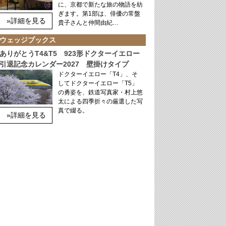
に、京都で新たな旅の物語を紡
ぎます。第1部は、俳優の常盤
»詳細を見る
貴子さんと仲間由紀…
ウェッジブックス
ありがとうT4&T5 923形ドクターイエロー
引退記念カレンダー2027 壁掛けタイプ
ドクターイエロー「T4」、そ
してドクターイエロー「T5」
の勇姿を、鉄道写真家・村上悠
太による四季折々の厳選した写
真で綴る。
»詳細を見る