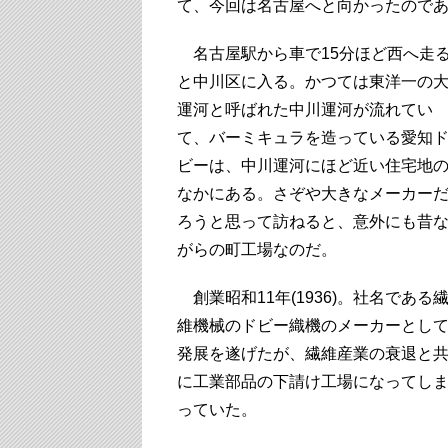
て、今回は名古屋へと向かったので
名古屋駅から車で15分ほど西へ走
と中川区に入る。かつては東洋一の
運河と呼ばれた中川運河が流れてい
て、バーミキュラを造っている愛知
ビーは、中川運河にほど近い住宅地
なかにある。さぞや大きなメーカー
ろうと思って訪ねると、意外にも昔
がらの町工場なのだ。
創業昭和11年(1936)。社名である
維機械のドビー織機のメーカーとし
発展を遂げたが、繊維産業の衰退と
に工業部品の下請け工場になってし
っていた。