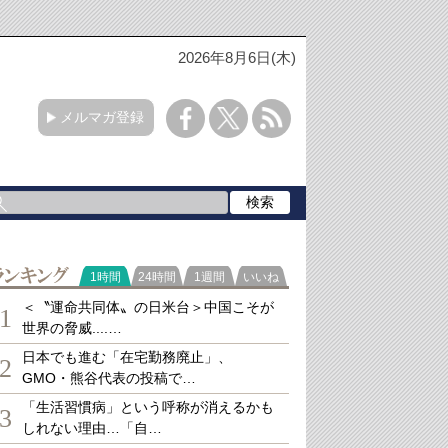
2026年8月6日(木)
メルマガ登録
ランキング
1時間
24時間
1週間
いいね
＜〝運命共同体〟の日米台＞中国こそが
1
世界の脅威....…
日本でも進む「在宅勤務廃止」、
2
GMO・熊谷代表の投稿で…
「生活習慣病」という呼称が消えるかも
3
しれない理由…「自…