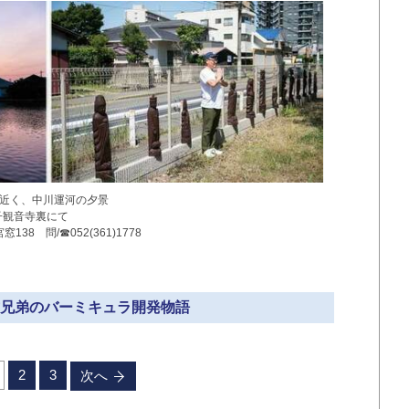
近く、中川運河の夕景
子観音寺裏にて
38 問/☎052(361)1778
土方兄弟のバーミキュラ開発物語
2
3
次へ