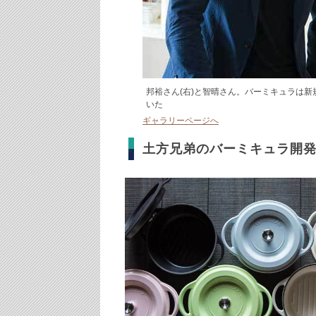
邦裕さん(右)と智晴さん。バーミキュラは
いた
ギャラリーページへ
土方兄弟のバーミキュラ開