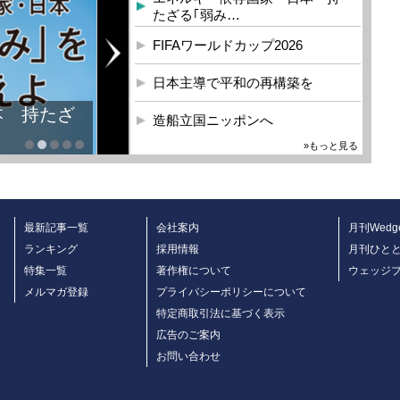
たざる｢弱み…
FIFAワールドカップ2026
日本主導で平和の再構築を
本 持たざ
造船立国ニッポンへ
»もっと見る
最新記事一覧
会社案内
月刊Wedg
ランキング
採用情報
月刊ひと
特集一覧
著作権について
ウェッジ
メルマガ登録
プライバシーポリシーについて
特定商取引法に基づく表示
広告のご案内
お問い合わせ