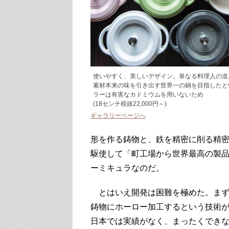
使いやすく、美しいデザイン。単なる料理人の道
素材本来の味を引き出す世界一の鍋を目指したと
ラーは有害なカドミウムを用いないため
(18センチ税抜22,000円～)
ギャラリーページへ
形を作る鋳物と、鉄を精密に削る精
駆使して「町工場から世界最高の製品
ーミキュラなのだ。
とはいえ開発は困難を極めた。ま
鋳物にホーロー加工するという技術
日本では実績がなく、まったくでき