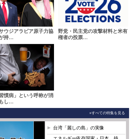
サウジアラビア原子力協
野党・民主党の攻撃材料と米有
が持…
権者の投票…
習慣病」という呼称が消
もし…
»すべての特集を見る
台湾「麗しの島」の実像
エネルギー依存国家・日本 持