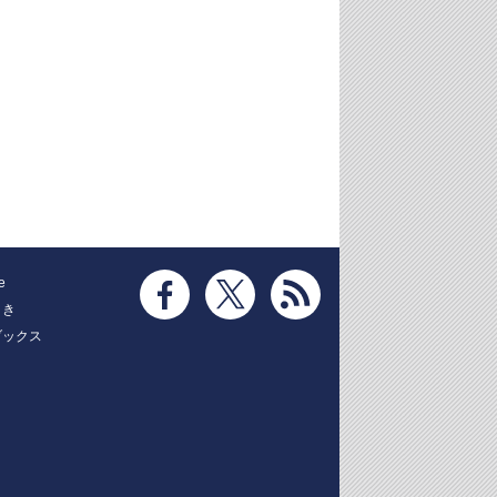
e
とき
ブックス