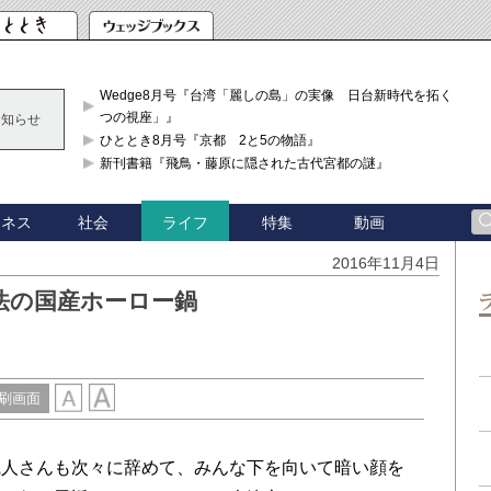
Wedge8月号『台湾「麗しの島」の実像 日台新時代を拓く「3
つの視座」』
お知らせ
ひととき8月号『京都 2と5の物語』
新刊書籍『飛鳥・藤原に隠された古代宮都の謎』
ジネス
社会
特集
動画
ライフ
り
2016年11月4日
法の国産ホーロー鍋
刷画面
人さんも次々に辞めて、みんな下を向いて暗い顔を