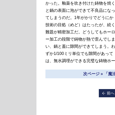
かった。釉薬を吹き付けた鋳物を焼
と鍋の表面に泡ができて不良品にな
てしまうのだ。1年がかりでどうにか
技術の目処（めど）はたったが、続
難題が精密加工だ。どうしてもホー
ー加工の段階で鋳物が熱で歪んでし
い、鍋と蓋に隙間ができてしまう。
ずか1/100ミリ単位でも隙間があって
は、無水調理ができる完璧な鋳物ホ
次ページ » 「魔
前へ