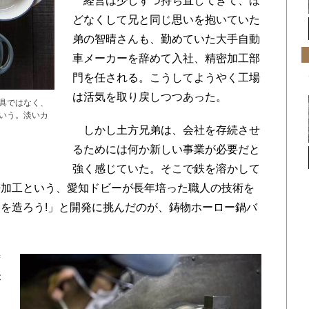
経営は少しずつ持ち直してきて、ほ
どなくして兄と同じ思いを抱いていた
弟の智晴さんも、勤めていた大手自動
車メーカーを辞めて入社、精密加工部
門を任される。こうしてようやく工場
は活気を取り戻しつつあった。
具ではなく、
いう。淡いカ
しかし土方兄弟は、会社を存続させ
るためには何か新しい事業が必要だと
強く感じていた。そこで鉄を溶かして
密加工という、愛知ドビーが長年培った職人の技術を
を造ろう!」と開発に挑んだのが、鋳物ホーロー鍋バ
ず
が
な