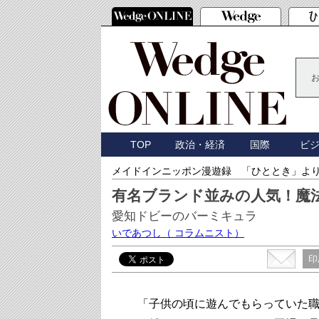
TOP
政治・経済
国際
ビ
メイドインニッポン漫遊録 「ひととき」よ
有名ブランド並みの人気！魔
愛知ドビーのバーミキュラ
いであつし
（ コラムニスト）
印
「子供の頃に遊んでもらっていた職