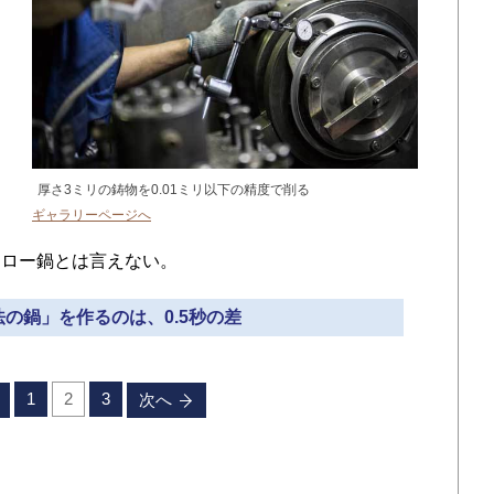
く
っ
く
ロ
ま
厚さ3ミリの鋳物を0.01ミリ以下の精度で削る
わ
ギャラリーページへ
ーロー鍋とは言えない。
法の鍋」を作るのは、0.5秒の差
1
2
3
次へ