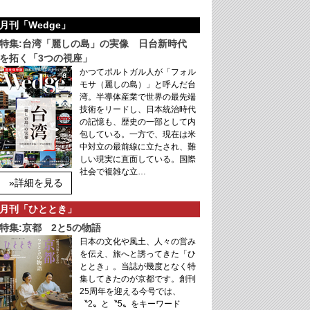
月刊「Wedge」
特集:台湾「麗しの島」の実像 日台新時代
を拓く「3つの視座」
かつてポルトガル人が「フォル
モサ（麗しの島）」と呼んだ台
湾。半導体産業で世界の最先端
技術をリードし、日本統治時代
の記憶も、歴史の一部として内
包している。一方で、現在は米
中対立の最前線に立たされ、難
しい現実に直面している。国際
社会で複雑な立…
»詳細を見る
月刊「ひととき」
特集:京都 2と5の物語
日本の文化や風土、人々の営み
を伝え、旅へと誘ってきた「ひ
ととき」。当誌が幾度となく特
集してきたのが京都です。創刊
25周年を迎える今号では、
〝2〟と〝5〟をキーワード