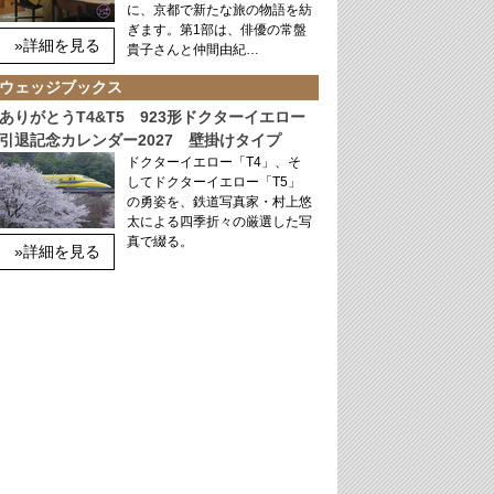
に、京都で新たな旅の物語を紡
ぎます。第1部は、俳優の常盤
»詳細を見る
貴子さんと仲間由紀…
ウェッジブックス
ありがとうT4&T5 923形ドクターイエロー
引退記念カレンダー2027 壁掛けタイプ
ドクターイエロー「T4」、そ
してドクターイエロー「T5」
の勇姿を、鉄道写真家・村上悠
太による四季折々の厳選した写
真で綴る。
»詳細を見る