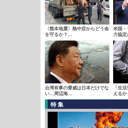
〈熊本地震〉熱中症からどう命
米国・
を守るか？…
力協定
台湾有事の脅威は日本だけでな
「生活
い…周辺海…
えるか
特集