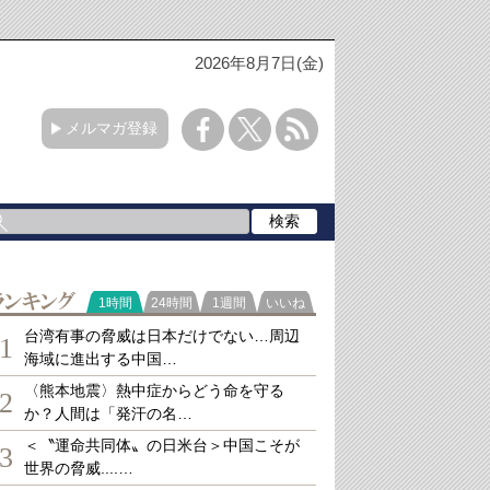
2026年8月7日(金)
メルマガ登録
ランキング
1時間
24時間
1週間
いいね
台湾有事の脅威は日本だけでない…周辺
1
海域に進出する中国…
〈熊本地震〉熱中症からどう命を守る
2
か？人間は「発汗の名…
＜〝運命共同体〟の日米台＞中国こそが
3
世界の脅威....…