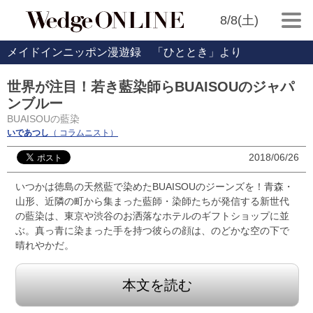
8/8(土)
メイドインニッポン漫遊録 「ひととき」より
世界が注目！若き藍染師らBUAISOUのジャパ
ンブルー
BUAISOUの藍染
いであつし
（ コラムニスト）
2018/06/26
いつかは徳島の天然藍で染めたBUAISOUのジーンズを！青森・
山形、近隣の町から集まった藍師・染師たちが発信する新世代
の藍染は、東京や渋谷のお洒落なホテルのギフトショップに並
ぶ。真っ青に染まった手を持つ彼らの顔は、のどかな空の下で
晴れやかだ。
本文を読む