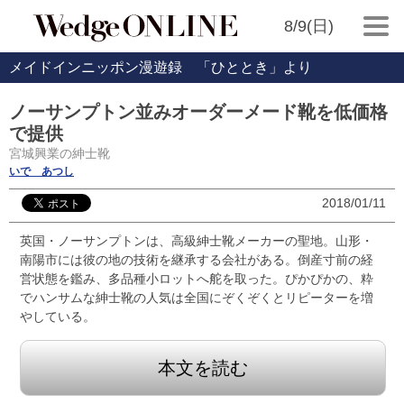
8/9(日)
メイドインニッポン漫遊録 「ひととき」より
ノーサンプトン並みオーダーメード靴を低価格
で提供
宮城興業の紳士靴
いで あつし
2018/01/11
英国・ノーサンプトンは、高級紳士靴メーカーの聖地。山形・
南陽市には彼の地の技術を継承する会社がある。倒産寸前の経
営状態を鑑み、多品種小ロットへ舵を取った。ぴかぴかの、粋
でハンサムな紳士靴の人気は全国にぞくぞくとリピーターを増
やしている。
本文を読む