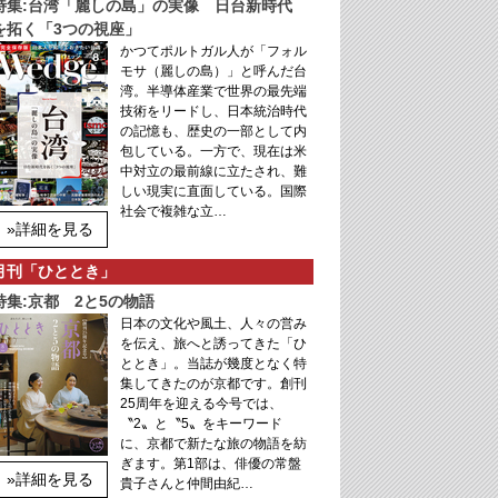
特集:台湾「麗しの島」の実像 日台新時代
を拓く「3つの視座」
かつてポルトガル人が「フォル
モサ（麗しの島）」と呼んだ台
湾。半導体産業で世界の最先端
技術をリードし、日本統治時代
の記憶も、歴史の一部として内
包している。一方で、現在は米
中対立の最前線に立たされ、難
しい現実に直面している。国際
社会で複雑な立…
»詳細を見る
月刊「ひととき」
特集:京都 2と5の物語
日本の文化や風土、人々の営み
を伝え、旅へと誘ってきた「ひ
ととき」。当誌が幾度となく特
集してきたのが京都です。創刊
25周年を迎える今号では、
〝2〟と〝5〟をキーワード
に、京都で新たな旅の物語を紡
ぎます。第1部は、俳優の常盤
»詳細を見る
貴子さんと仲間由紀…