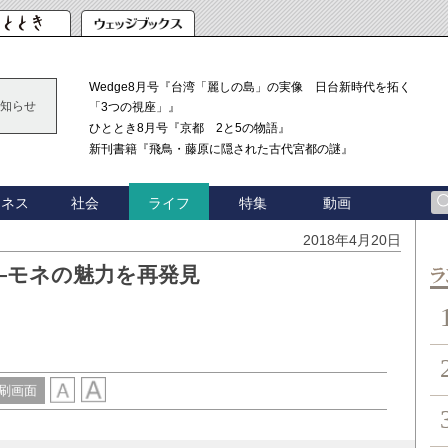
Wedge8月号『台湾「麗しの島」の実像 日台新時代を拓く
知らせ
「3つの視座」』
ひととき8月号『京都 2と5の物語』
新刊書籍『飛鳥・藤原に隠された古代宮都の謎』
ジネス
社会
特集
動画
ライフ
2018年4月20日
―モネの魅力を再発見
ン
刷画面