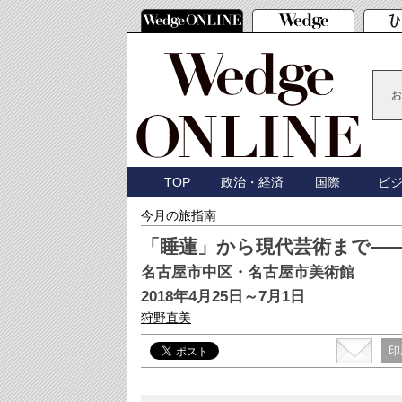
お
TOP
政治・経済
国際
ビ
今月の旅指南
「睡蓮」から現代芸術まで―
名古屋市中区・名古屋市美術館
2018年4月25日～7月1日
狩野直美
印