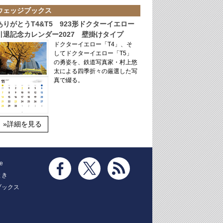
ウェッジブックス
ありがとうT4&T5 923形ドクターイエロー
引退記念カレンダー2027 壁掛けタイプ
ドクターイエロー「T4」、そ
してドクターイエロー「T5」
の勇姿を、鉄道写真家・村上悠
太による四季折々の厳選した写
真で綴る。
»詳細を見る
e
とき
ブックス