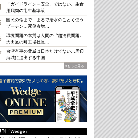
「ガイドライン＝安全」ではない、生食
4
用鶏肉の衛生基準策…
国民の命まで、まるで湯水のごとく使う
5
プーチン…死傷者増…
環境問題の本質は人間の〝超消費問題〟
6
大田区の町工場社長…
台湾有事の脅威は日本だけでない…周辺
7
海域に進出する中国…
»もっと見る
月刊「Wedge」