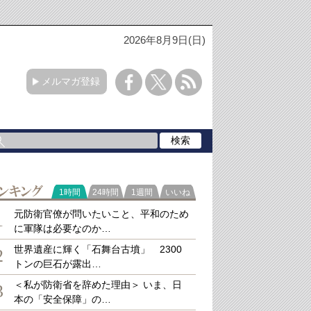
2026年8月9日(日)
メルマガ登録
ラ
1時間
24時間
1週間
いいね
キング
元防衛官僚が問いたいこと、平和のため
1
に軍隊は必要なのか…
世界遺産に輝く「石舞台古墳」 2300
2
トンの巨石が露出…
＜私が防衛省を辞めた理由＞ いま、日
3
本の「安全保障」の…