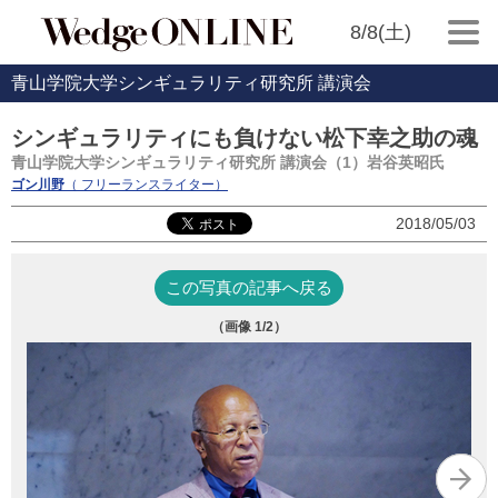
8/8(土)
青山学院大学シンギュラリティ研究所 講演会
シンギュラリティにも負けない松下幸之助の魂
青山学院大学シンギュラリティ研究所 講演会（1）岩谷英昭氏
ゴン川野
（ フリーランスライター）
2018/05/03
この写真の記事へ戻る
（画像
1
/2）
（写