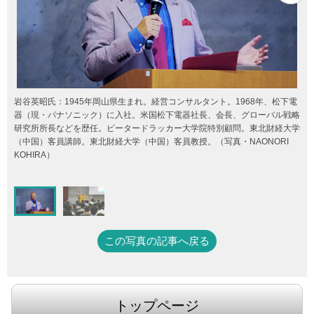
岩谷英昭氏：1945年岡山県生まれ。経営コンサルタント。1968年、松下電
器（現・パナソニック）に入社。米国松下電器社長、会長、グローバル戦略
研究所所長などを歴任。ピータードラッカー大学院特別顧問。東北財経大学
（中国）客員講師。東北財経大学（中国）客員教授。（写真・NAONORI
KOHIRA）
この写真の記事へ戻る
トップページ