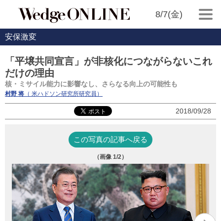
8/7(金)
安保激変
「平壌共同宣言」が非核化につながらないこれ
だけの理由
核・ミサイル能力に影響なし、さらなる向上の可能性も
村野 将
（ 米ハドソン研究所研究員）
2018/09/28
この写真の記事へ戻る
（画像
1
/2）
（提供