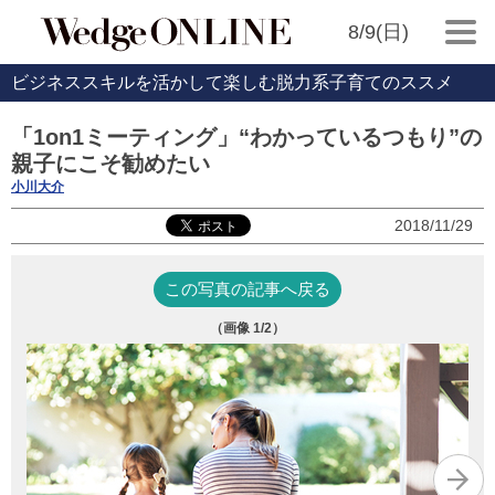
8/9(日)
ビジネススキルを活かして楽しむ脱力系子育てのススメ
「1on1ミーティング」“わかっているつもり”の
親子にこそ勧めたい
小川大介
2018/11/29
この写真の記事へ戻る
（画像
1
/2）
こ
ジ