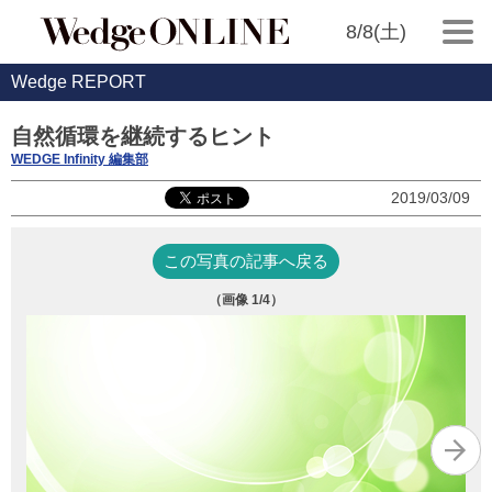
8/8(土)
Wedge REPORT
自然循環を継続するヒント
WEDGE Infinity 編集部
2019/03/09
この写真の記事へ戻る
（画像
1
/4）
船