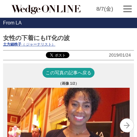
8/7(金)
From LA
女性の下着にもIT化の波
土方細秩子
（ ジャーナリスト）
2019/01/24
この写真の記事へ戻る
（画像
1
/2）