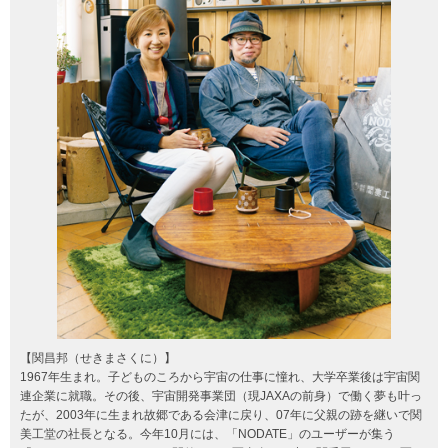
【関昌邦（
せきまさくに
）】
1967年生まれ。子どものころから宇宙の仕事に憧れ、大学卒業後は宇宙関
連企業に就職。その後、宇宙開発事業団（現JAXAの前身）で働く夢も叶っ
たが、2003年に生まれ故郷である会津に戻り、07年に父親の跡を継いで関
美工堂の社長となる。今年10月には、「NODATE」のユーザーが集う