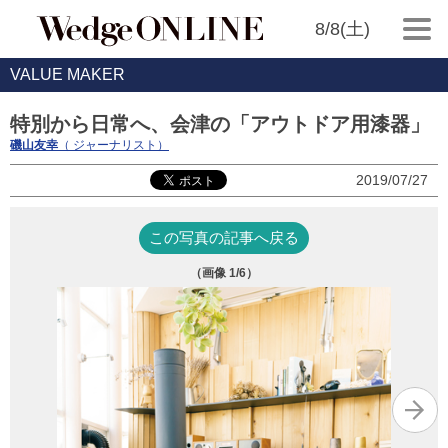
8/8(土)
VALUE MAKER
特別から日常へ、会津の「アウトドア用漆器」
磯山友幸
（ ジャーナリスト）
2019/07/27
この写真の記事へ戻る
（画像
1
/6）
「N
お